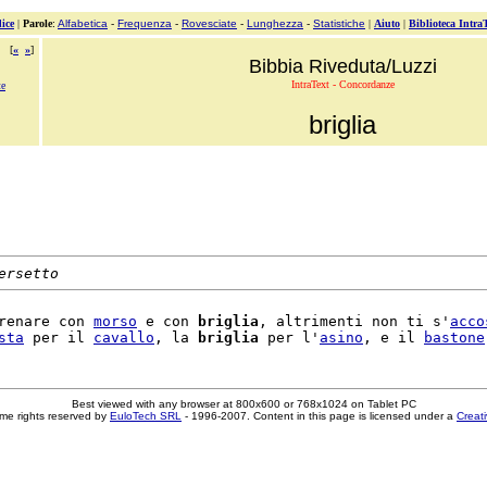
ice
|
Parole
:
Alfabetica
-
Frequenza
-
Rovesciate
-
Lunghezza
-
Statistiche
|
Aiuto
|
Biblioteca Intra
[
«
»
]
Bibbia Riveduta/Luzzi
IntraText - Concordanze
te
briglia
ersetto
renare con 
morso
 e con 
briglia
, altrimenti non ti s'
acco
sta
 per il 
cavallo
, la 
briglia
 per l'
asino
, e il 
bastone
Best viewed with any browser at 800x600 or 768x1024 on Tablet PC
me rights reserved by
EuloTech SRL
- 1996-2007. Content in this page is licensed under a
Creat