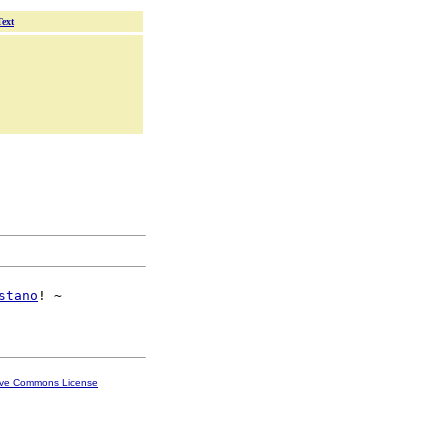
Text
stano
! ~

ive Commons License