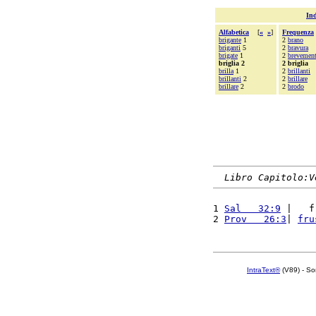
Ind
Alfabetica
[
«
»
]
Frequenza
brigante
1
2
brano
briganti
5
2
bravura
brigate
1
2
brevemen
briglia 2
2 briglia
brilla
1
2
brillanti
brillanti
2
2
brillare
brillare
2
2
brodo
Libro Capitolo:V
1 
Sal   32:9
 |   f
2 
Prov   26:3
| 
fru
IntraText®
(V89) - So