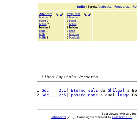
Indice
|
Parole
:
Alfabetica
-
Frequenza
-
Ro
Alfabetica
[
«
»
]
Frequenza
[
«
»
]
bocconi
2
2
bocconi
bocru
2
2
bocru
bohan
2
2
bohan
bokim 2
2 bokim
bolla
1
2
booz
bolle
1
2
boscosa
bollir
1
2
botskath
Libro Capitolo:Versetto
1 
Gdc    2:1
| 
Eterno
salì
 da 
Ghilgal
 a 
Bo
2 
Gdc    2:5
| 
posero
nome
 a quel 
luogo
Bo
Best viewed with any br
IntraText®
(V89) - Some rights reserved by
EuloTech SRL
- 1