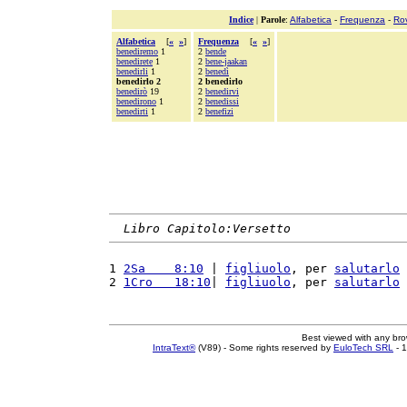
Indice
|
Parole
:
Alfabetica
-
Frequenza
-
Ro
Alfabetica
[
«
»
]
Frequenza
[
«
»
]
benediremo
1
2
bende
benedirete
1
2
bene-jaakan
benedirli
1
2
benedì
benedirlo 2
2 benedirlo
benedirò
19
2
benedirvi
benedirono
1
2
benedissi
benedirti
1
2
benefizi
Libro Capitolo:Versetto
1 
2Sa    8:10
 | 
figliuolo
, per 
salutarlo
 
2 
1Cro   18:10
| 
figliuolo
, per 
salutarlo
 
Best viewed with any br
IntraText®
(V89) - Some rights reserved by
EuloTech SRL
- 1