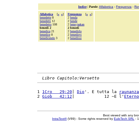
Indice
|
Parole
:
Alfabetica
-
Frequenza
-
Ro
Alfabetica
[
«
»
]
Frequenza
[
«
»
]
benedette
8
2
benda
benedetti
12
2
bende
benedetto
108
2
bene-jaakan
benedì 2
2 benedì
benedica
21
2
benedirlo
benedice
8
2
benedirvi
benedicendo
3
2
benedissi
Libro Capitolo:Versetto
1 
1Cro   29:20
| 
Dio
'. E tutta la 
raunanza
2 
Giob   42:12
|            12 ~E l'
Eterno
Best viewed with any br
IntraText®
(V89) - Some rights reserved by
EuloTech SRL
- 1