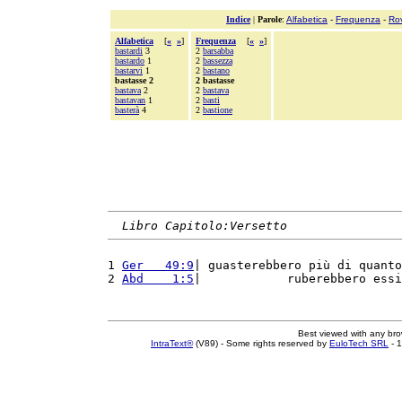
Indice
|
Parole
:
Alfabetica
-
Frequenza
-
Ro
Alfabetica
[
«
»
]
Frequenza
[
«
»
]
bastardi
3
2
barsabba
bastardo
1
2
bassezza
bastarvi
1
2
bastano
bastasse 2
2 bastasse
bastava
2
2
bastava
bastavan
1
2
basti
basterà
4
2
bastione
Libro Capitolo:Versetto
1 
Ger   49:9
| guasterebbero più di quanto
2 
Abd    1:5
|            ruberebbero essi
Best viewed with any br
IntraText®
(V89) - Some rights reserved by
EuloTech SRL
- 1