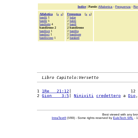
Indice
|
Parole
:
Alfabetica
-
Frequenza
-
Ro
Alfabetica
[
«
»
]
Frequenza
[
«
»
]
bandii
1
2
balze
bandir
1
2
balzò
bandirete
4
2
bandì
bandirono 2
2 bandirono
bandisce
1
2
bandita
bandisci
1
2
banditore
bandiscono
1
2
barakeel
Libro Capitolo:Versetto
1 
1Re   21:12
|                        12 
2 
Gion    3:5
| 
Niniviti
credettero
 a 
Dio
,
Best viewed with any br
IntraText®
(V89) - Some rights reserved by
EuloTech SRL
- 1