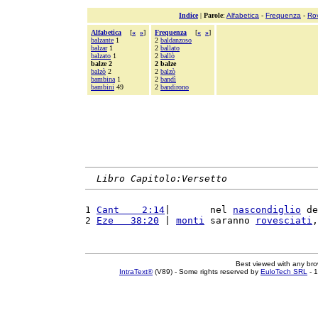
Indice
|
Parole
:
Alfabetica
-
Frequenza
-
Ro
Alfabetica
[
«
»
]
Frequenza
[
«
»
]
balzante
1
2
baldanzoso
balzar
1
2
ballato
balzato
1
2
ballò
balze 2
2 balze
balzò
2
2
balzò
bambina
1
2
bandì
bambini
49
2
bandirono
Libro Capitolo:Versetto
1 
Cant    2:14
|       nel 
nascondiglio
 de
2 
Eze   38:20
 | 
monti
 saranno 
rovesciati
,
Best viewed with any br
IntraText®
(V89) - Some rights reserved by
EuloTech SRL
- 1