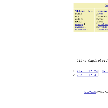
Ind
Alfabetica
[
«
»
]
Frequenza
avute 2
2
avith
avuti 1
2 avremmo
avuto 75
2 avute
avva 2
2 avva
avvampa
1
2
avvedutez
avvedano
1
2
avveduto
avvedevano
1
2
avvedutos
Libro Capitolo:V
1 
2Re   17:24
| 
Bab
2 
2Re   17:31
|    
IntraText®
(V89) - So