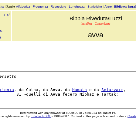
ice
|
Parole
:
Alfabetica
-
Frequenza
-
Rovesciate
-
Lunghezza
-
Statistiche
|
Aiuto
|
Biblioteca Intra
[
«
»
]
Bibbia Riveduta/Luzzi
IntraText - Concordanze
za
avva
i
ersetto
ilonia
, da Cutha, da 
Avva
, da 
Hamath
 e da 
Sefarvaim
,

       31 ~quelli di 
Avva
Best viewed with any browser at 800x600 or 768x1024 on Tablet PC
me rights reserved by
EuloTech SRL
- 1996-2007. Content in this page is licensed under a
Creat