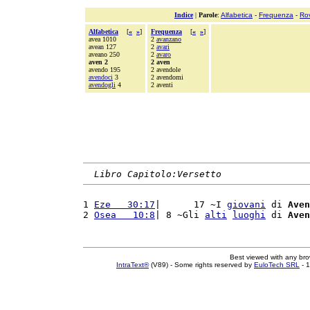
Indice
|
Parole
:
Alfabetica
-
Frequenza
-
Ro
Alfabetica
[
«
»
]
Frequenza
[
«
»
]
avea 1010
2
avanzano
avean 127
2
avari
aveano 250
2
avaro
aven 2
2 aven
avendo 195
2 avendole
avendoci
3
2 avendomi
avendogli
4
2 aventi
Libro Capitolo:Versetto
1 
Eze   30:17
|      17 ~I 
giovani
 di 
Aven
2 
Osea   10:8
| 8 ~Gli 
alti
luoghi
 di 
Aven
Best viewed with any br
IntraText®
(V89) - Some rights reserved by
EuloTech SRL
- 1