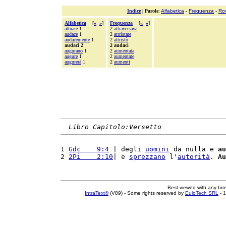
Indice
|
Parole
:
Alfabetica
-
Frequenza
-
Ro
Alfabetica
[
«
»
]
Frequenza
[
«
»
]
attuare
1
2
attraversava
audace
1
2
attristate
audacemente
1
2
attristò
audaci 2
2 audaci
augurano
1
2
aumentata
augure
1
2
aumentate
augurerà
1
2
aumenti
Libro Capitolo:Versetto
1 
Gdc    9:4
 | degli 
uomini
 da nulla e 
au
2 
2Pi    2:10
| e 
sprezzano
 l'
autorità
. 
Au
Best viewed with any br
IntraText®
(V89) - Some rights reserved by
EuloTech SRL
- 1