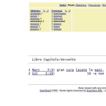
Indice
|
Parole
:
Alfabetica
-
Frequenza
-
Ro
Alfabetica
[
«
»
]
Frequenza
[
«
»
]
attendiamo
1
2
attaccheranno
attendo
1
2
attempati
attendono
3
2
attempato
attenendosi 2
2 attenendosi
attenermi
1
2
attenersi
attenersi
2
2
attenta
attenetevi
1
2
attentare
Libro Capitolo:Versetto
1 
Marc    7:3
| gran 
cura
lavate
 le 
mani
, 
2 
Col    2:19
|                 19 ~e non 
Best viewed with any br
IntraText®
(V89) - Some rights reserved by
EuloTech SRL
- 1