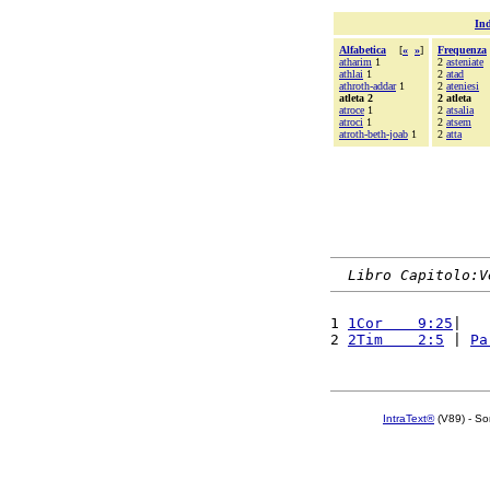
Ind
Alfabetica
[
«
»
]
Frequenza
atharim
1
2
asteniate
athlai
1
2
atad
athroth-addar
1
2
ateniesi
atleta 2
2 atleta
atroce
1
2
atsalia
atroci
1
2
atsem
atroth-beth-joab
1
2
atta
Libro Capitolo:V
1 
1Cor    9:25
|   
2 
2Tim    2:5
 | 
Pa
IntraText®
(V89) - So