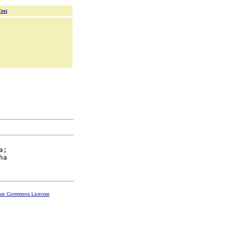
Text
;

ive Commons License