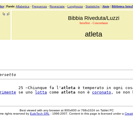
ice
|
Parole
:
Alfabetica
-
Frequenza
-
Rovesciate
-
Lunghezza
-
Statistiche
|
Aiuto
|
Biblioteca Intra
[
«
»
]
Bibbia Riveduta/Luzzi
IntraText - Concordanze
atleta
ersetto
        25 ~Chiunque fa l'
atleta
 è temperato in ogni cosa
rimente
 se uno 
lotta
 come 
atleta
 non è 
coronato
Best viewed with any browser at 800x600 or 768x1024 on Tablet PC
me rights reserved by
EuloTech SRL
- 1996-2007. Content in this page is licensed under a
Creat