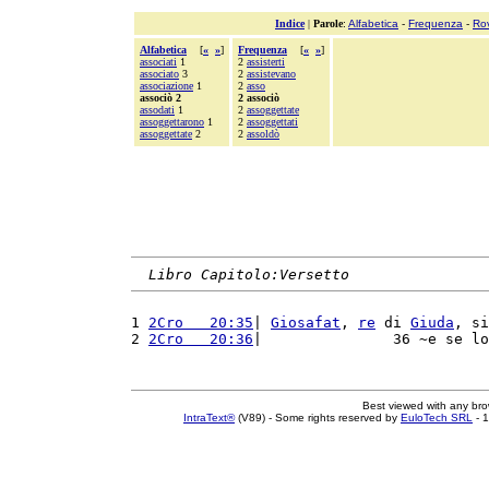
Indice
|
Parole
:
Alfabetica
-
Frequenza
-
Ro
Alfabetica
[
«
»
]
Frequenza
[
«
»
]
associati
1
2
assisterti
associato
3
2
assistevano
associazione
1
2
asso
associò 2
2 associò
assodati
1
2
assoggettate
assoggettarono
1
2
assoggettati
assoggettate
2
2
assoldò
Libro Capitolo:Versetto
1 
2Cro   20:35
| 
Giosafat
, 
re
 di 
Giuda
, si
2 
2Cro   20:36
|               36 ~e se lo
Best viewed with any br
IntraText®
(V89) - Some rights reserved by
EuloTech SRL
- 1