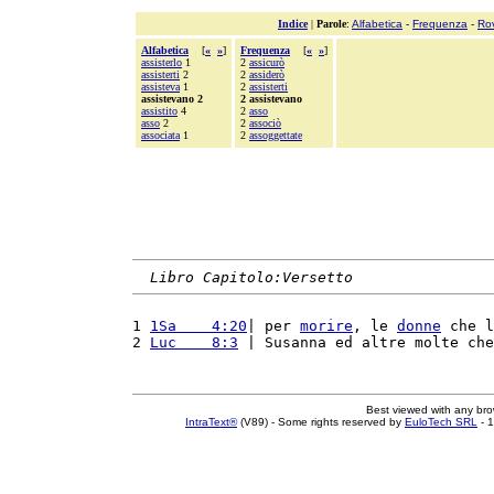
Indice
|
Parole
:
Alfabetica
-
Frequenza
-
Ro
Alfabetica
[
«
»
]
Frequenza
[
«
»
]
assisterlo
1
2
assicurò
assisterti
2
2
assiderò
assisteva
1
2
assisterti
assistevano 2
2 assistevano
assistito
4
2
asso
asso
2
2
associò
associata
1
2
assoggettate
Libro Capitolo:Versetto
1 
1Sa    4:20
| per 
morire
, le 
donne
 che l
2 
Luc    8:3
 | Susanna ed altre molte che
Best viewed with any br
IntraText®
(V89) - Some rights reserved by
EuloTech SRL
- 1