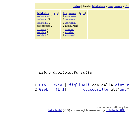
Indice
|
Parole
:
Alfabetica
-
Frequenza
-
Ro
Alfabetica
[
«
»
]
Frequenza
[
«
»
]
assicuratevi
1
2
assicurata
assicurati
2
2
assicurati
assicurato
2
2
assicurato
assicurerai 2
2 assicurerai
assicurò
2
2
assicurò
assiderà
1
2
assiderò
assiderò
2
2
assisterti
Libro Capitolo:Versetto
1 
Eso   29:9
 | 
figliuoli
 con delle 
cintur
2 
Giob   41:1
|       
coccodrillo
 all'
amo
?
Best viewed with any br
IntraText®
(V89) - Some rights reserved by
EuloTech SRL
- 1