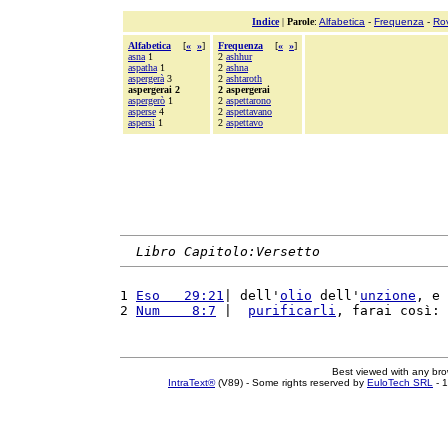
Indice
|
Parole
:
Alfabetica
-
Frequenza
-
Ro
Alfabetica
[
«
»
]
Frequenza
[
«
»
]
asna
1
2
ashhur
aspatha
1
2
ashna
aspergerà
3
2
ashtaroth
aspergerai 2
2 aspergerai
aspergerò
1
2
aspettarono
asperse
4
2
aspettavano
aspersi
1
2
aspettavo
Libro Capitolo:Versetto
1 
Eso   29:21
| dell'
olio
 dell'
unzione
, e 
2 
Num    8:7
 |  
purificarli
, farai così: 
Best viewed with any br
IntraText®
(V89) - Some rights reserved by
EuloTech SRL
- 1