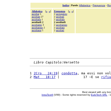
Indice
|
Parole
:
Alfabetica
-
Frequenza
-
Ro
Alfabetica
[
«
»
]
Frequenza
[
«
»
]
ascoltar
5
2
asciugatoio
ascoltare
27
2
ascoltali
ascoltarla
1
2
ascoltalo
ascoltarli 2
2 ascoltarli
ascoltarmi
3
2
ascoltarono
ascoltarono
2
2
ascoltata
ascoltasse
1
2
ascoltati
Libro Capitolo:Versetto
1 
2Cro   24:19
| 
condotta
, ma essi non vol
2 
Mat   18:17
 |            17 ~E se 
rifiu
Best viewed with any br
IntraText®
(V89) - Some rights reserved by
EuloTech SRL
- 1