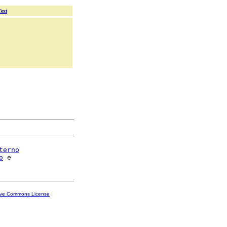
Text
terno
o
ive Commons License