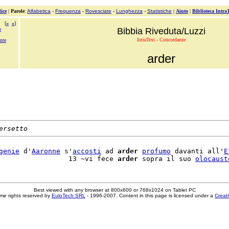
ice
|
Parole
:
Alfabetica
-
Frequenza
-
Rovesciate
-
Lunghezza
-
Statistiche
|
Aiuto
|
Biblioteca Intra
[
«
»
]
o
Bibbia Riveduta/Luzzi
IntraText - Concordanze
nte
arder
ersetto
genie
 d'
Aaronne
 s'
accosti
 ad 
arder
profumo
 davanti all'
E
                 13 ~vi fece 
arder
 sopra il suo 
olocaust
Best viewed with any browser at 800x600 or 768x1024 on Tablet PC
me rights reserved by
EuloTech SRL
- 1996-2007. Content in this page is licensed under a
Creat