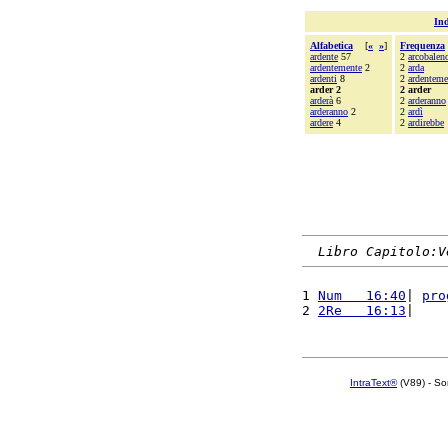
Ind
Alfabetica
[
«
»
]
Frequenza
ardente
57
2
arcobalen
ardentemente
2
2
arda
ardenti
8
2
ardenteme
arder 2
2 arder
arderà
6
2
arderanno
arderanno
2
2
ardì
ardere
4
2
ardirebbe
Libro Capitolo:V
1 
Num   16:40
| 
pro
2 
2Re   16:13
|    
IntraText®
(V89) - So