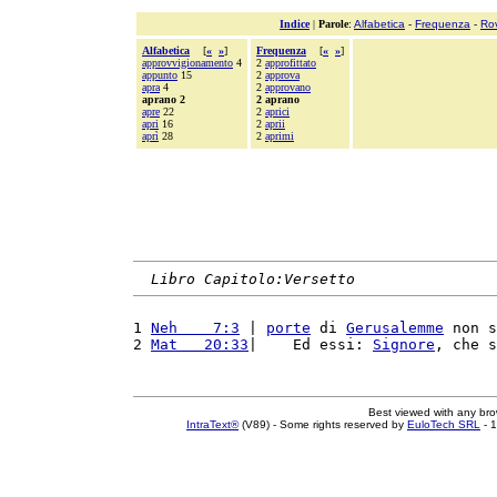
Indice
|
Parole
:
Alfabetica
-
Frequenza
-
Ro
Alfabetica
[
«
»
]
Frequenza
[
«
»
]
approvvigionamento
4
2
approfittato
appunto
15
2
approva
apra
4
2
approvano
aprano 2
2 aprano
apre
22
2
aprici
apri
16
2
aprii
aprì
28
2
aprimi
Libro Capitolo:Versetto
1 
Neh    7:3
 | 
porte
 di 
Gerusalemme
 non s
2 
Mat   20:33
|    Ed essi: 
Signore
, che s
Best viewed with any br
IntraText®
(V89) - Some rights reserved by
EuloTech SRL
- 1