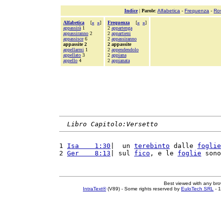
Indice
|
Parole
:
Alfabetica
-
Frequenza
-
Ro
Alfabetica
[
«
»
]
Frequenza
[
«
»
]
appassirà
1
2
appartenga
appassiranno
2
2
appartieni
appassisce
6
2
appassiranno
appassite 2
2 appassite
appellarmi
1
2
appendendolo
appellato
3
2
appiana
appello
4
2
appianata
Libro Capitolo:Versetto
1 
Isa    1:30
|  un 
terebinto
 dalle 
foglie
2 
Ger    8:13
| sul 
fico
, e le 
foglie
 sono
Best viewed with any br
IntraText®
(V89) - Some rights reserved by
EuloTech SRL
- 1