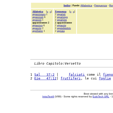
Indice
|
Parole
:
Alfabetica
-
Frequenza
-
Ro
Alfabetica
[
«
»
]
Frequenza
[
«
»
]
appassionava
1
2
appartati
appassionò
6
2
appartenga
appassirà
1
2
appartieni
appassiranno 2
2 appassiranno
appassisce
6
2
appassite
appassite
2
2
appendendolo
appellarmi
1
2
appiana
Libro Capitolo:Versetto
1 
Sal   37:2
 |     
falciati
 come il 
fieno
2 
Eze   47:12
| 
fruttiferi
, le cui 
foglie
 
Best viewed with any br
IntraText®
(V89) - Some rights reserved by
EuloTech SRL
- 1