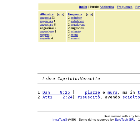
Indice
|
Parole
:
Alfabetica
-
Frequenza
-
Ro
Alfabetica
[
«
»
]
Frequenza
[
«
»
]
angoscia
53
2
andrebbe
angosciata
1
2
andrebbero
angosciato
6
2
angariavano
angosciosi 2
2 angosciosi
angoscioso
1
2
animato
angusta
1
2
animi
angustia
4
2
annessi
Libro Capitolo:Versetto
1 
Dan    9:25
 |    
piazze
 e 
mura
, ma in 
t
2 
Atti    2:24
| 
risuscitò
, avendo 
sciolto
Best viewed with any br
IntraText®
(V89) - Some rights reserved by
EuloTech SRL
- 1