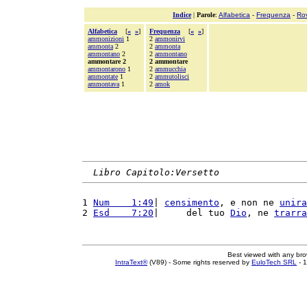
Indice
|
Parole
:
Alfabetica
-
Frequenza
-
Ro
Alfabetica
[
«
»
]
Frequenza
[
«
»
]
ammonizioni
1
2
ammonirvi
ammonta
2
2
ammonta
ammontano
2
2
ammontano
ammontare 2
2 ammontare
ammontarono
1
2
ammucchia
ammontate
1
2
ammutolisci
ammontava
1
2
amok
Libro Capitolo:Versetto
1 
Num    1:49
| 
censimento
, e non ne 
unira
2 
Esd    7:20
|     del tuo 
Dio
, ne 
trarra
Best viewed with any br
IntraText®
(V89) - Some rights reserved by
EuloTech SRL
- 1