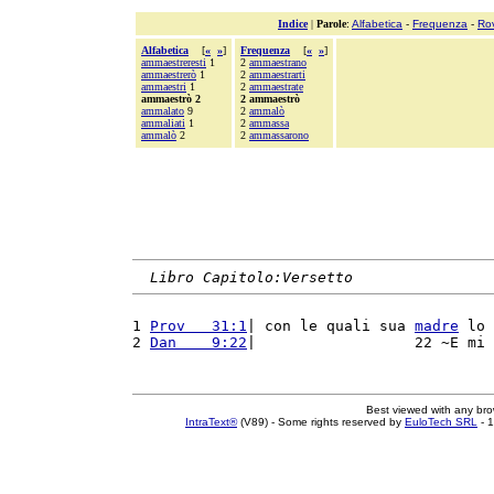
Indice
|
Parole
:
Alfabetica
-
Frequenza
-
Ro
Alfabetica
[
«
»
]
Frequenza
[
«
»
]
ammaestreresti
1
2
ammaestrano
ammaestrerò
1
2
ammaestrarti
ammaestri
1
2
ammaestrate
ammaestrò 2
2 ammaestrò
ammalato
9
2
ammalò
ammaliati
1
2
ammassa
ammalò
2
2
ammassarono
Libro Capitolo:Versetto
1 
Prov   31:1
| con le quali sua 
madre
 lo 
2 
Dan    9:22
|                  22 ~E mi 
Best viewed with any br
IntraText®
(V89) - Some rights reserved by
EuloTech SRL
- 1