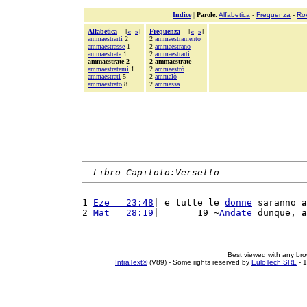
Indice
|
Parole
:
Alfabetica
-
Frequenza
-
Ro
Alfabetica
[
«
»
]
Frequenza
[
«
»
]
ammaestrarti
2
2
ammaestramento
ammaestrasse
1
2
ammaestrano
ammaestrata
1
2
ammaestrarti
ammaestrate 2
2 ammaestrate
ammaestratemi
1
2
ammaestrò
ammaestrati
5
2
ammalò
ammaestrato
8
2
ammassa
Libro Capitolo:Versetto
1 
Eze   23:48
| e tutte le 
donne
 saranno 
a
2 
Mat   28:19
|       19 ~
Andate
 dunque, 
a
Best viewed with any br
IntraText®
(V89) - Some rights reserved by
EuloTech SRL
- 1