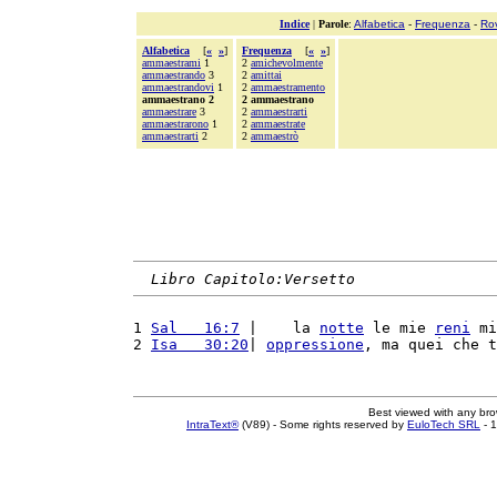
Indice
|
Parole
:
Alfabetica
-
Frequenza
-
Ro
Alfabetica
[
«
»
]
Frequenza
[
«
»
]
ammaestrami
1
2
amichevolmente
ammaestrando
3
2
amittai
ammaestrandovi
1
2
ammaestramento
ammaestrano 2
2 ammaestrano
ammaestrare
3
2
ammaestrarti
ammaestrarono
1
2
ammaestrate
ammaestrarti
2
2
ammaestrò
Libro Capitolo:Versetto
1 
Sal   16:7
 |    la 
notte
 le mie 
reni
 mi
2 
Isa   30:20
| 
oppressione
, ma quei che t
Best viewed with any br
IntraText®
(V89) - Some rights reserved by
EuloTech SRL
- 1