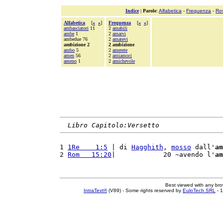
Indice
|
Parole
:
Alfabetica
-
Frequenza
-
Ro
Alfabetica
[
«
»
]
Frequenza
[
«
»
]
ambasciatori
11
2
amabili
ambe
1
2
amarvi
ambedue 76
2
amatevi
ambizione 2
2 ambizione
ambo
5
2
amerete
amen
56
2
amiamoci
ameno
1
2
amichevole
Libro Capitolo:Versetto
1 
1Re    1:5
 | di 
Hagghith
, 
mosso
 dall'
am
2 
Rom   15:20
|            20 ~avendo l'
am
Best viewed with any br
IntraText®
(V89) - Some rights reserved by
EuloTech SRL
- 1