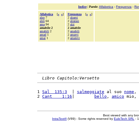
Indice
|
Parole
:
Alfabetica
-
Frequenza
-
Ro
Alfabetica
[
«
»
]
Frequenza
[
«
»
]
alzo
7
2
alzarsi
alzò
64
2
alzatasi
ama
94
2
alzi
amabile 2
2 amabile
amabili
2
2
amabili
amad
1
2
amarvi
amai
1
2
amatevi
Libro Capitolo:Versetto
1 
Sal  135:3
  | 
salmeggiate
 al suo 
nome
, 
2 
Cant    1:16
|        
bello
, 
amico
 mio, 
Best viewed with any br
IntraText®
(V89) - Some rights reserved by
EuloTech SRL
- 1