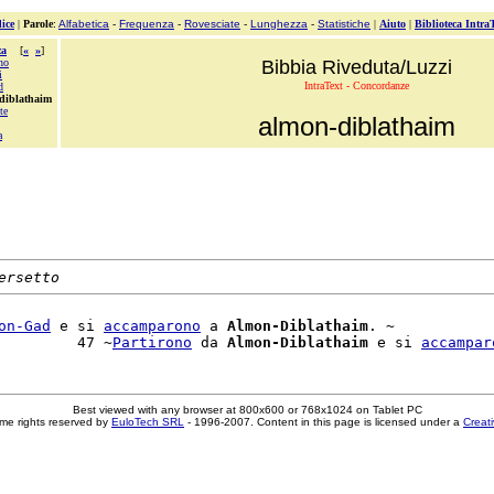
ice
|
Parole
:
Alfabetica
-
Frequenza
-
Rovesciate
-
Lunghezza
-
Statistiche
|
Aiuto
|
Biblioteca Intra
za
[
«
»
]
no
Bibbia Riveduta/Luzzi
i
IntraText - Concordanze
d
diblathaim
te
almon-diblathaim
a
ersetto
on-Gad
 e si 
accamparono
 a 
Almon-Diblathaim
. ~

         47 ~
Partirono
 da 
Almon-Diblathaim
 e si 
accampar
Best viewed with any browser at 800x600 or 768x1024 on Tablet PC
me rights reserved by
EuloTech SRL
- 1996-2007. Content in this page is licensed under a
Creat