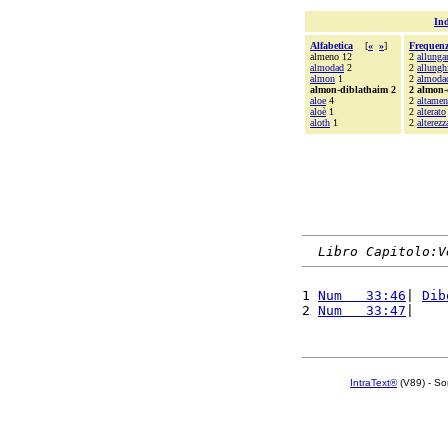
Ind
Alfabetica
[
«
»
]
Frequen
almeno 12
2
allunga
almodad
2
2
allungh
almon
1
2
almoda
almon-diblathaim 2
2 almon-
aloe
4
2
altamen
aloè
1
2
alterato
aloth
1
2
alterezz
Libro Capitolo:V
1 
Num   33:46
| 
Dib
2 
Num   33:47
|    
IntraText®
(V89) - So