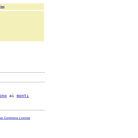
Text
ono
 ai 
monti
ive Commons License