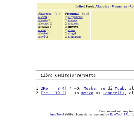
Indice
|
Parole
:
Alfabetica
-
Frequenza
-
Ro
Alfabetica
[
«
»
]
Frequenza
[
«
»
]
allevati
5
2
allegramente
allevato
5
2
allevata
allevatori
2
2
allevatori
allevava 2
2 allevava
allevia
5
2
allevò
allevierà
1
2
alloggi
allevò
2
2
allontanano
Libro Capitolo:Versetto
1 
2Re    3:4
| 4 ~Or 
Mesha
, 
re
 di 
Moab
, 
al
2 
Eze   19:2
|   in 
mezzo
 ai 
leoncelli
, 
al
Best viewed with any br
IntraText®
(V89) - Some rights reserved by
EuloTech SRL
- 1