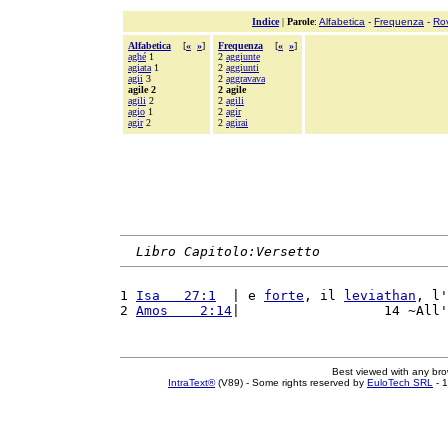
Indice
|
Parole
:
Alfabetica
-
Frequenza
-
Ro
Alfabetica
[
«
»
]
Frequenza
[
«
»
]
aghé
1
2
aggiunte
agiata
1
2
aggiunti
agii
3
2
aggravava
agile 2
2 agile
agili
2
2
agili
agio
1
2
agir
agir
2
2
agirai
Libro Capitolo:Versetto
1 
Isa   27:1
  | e 
forte
, il 
leviathan
, l'
2 
Amos    2:14
|                  14 ~All'
Best viewed with any br
IntraText®
(V89) - Some rights reserved by
EuloTech SRL
- 1