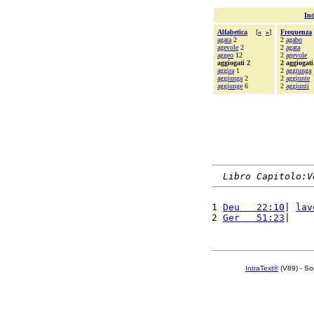
Ind
Alfabetica
[
«
»
]
Frequenza
agata
2
2
agabo
agevole
2
2
agata
aggeo
12
2
agevole
aggiogati 2
2 aggiogati
aggira
1
2
aggiunga
aggiunga
2
2
aggiunte
aggiunge
6
2
aggiunti
Libro Capitolo:V
1 
Deu   22:10
| 
lav
2 
Ger   51:23
|    
IntraText®
(V89) - So