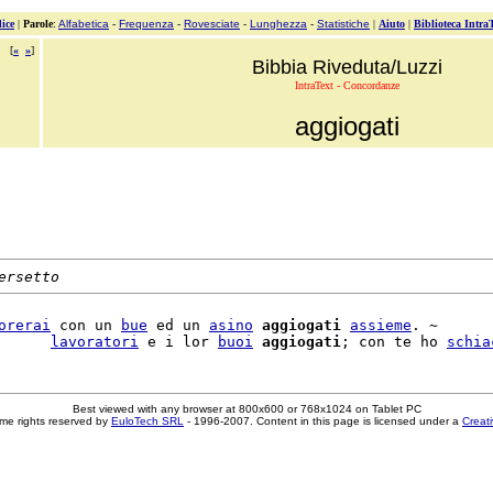
ice
|
Parole
:
Alfabetica
-
Frequenza
-
Rovesciate
-
Lunghezza
-
Statistiche
|
Aiuto
|
Biblioteca Intra
[
«
»
]
Bibbia Riveduta/Luzzi
IntraText - Concordanze
aggiogati
ersetto
orerai
 con un 
bue
 ed un 
asino
aggiogati
assieme
. ~

      
lavoratori
 e i lor 
buoi
aggiogati
; con te ho 
schia
Best viewed with any browser at 800x600 or 768x1024 on Tablet PC
me rights reserved by
EuloTech SRL
- 1996-2007. Content in this page is licensed under a
Creat