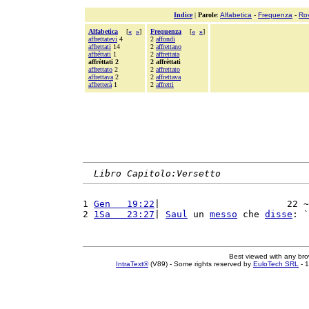
Indice
|
Parole
:
Alfabetica
-
Frequenza
-
Ro
Alfabetica
[
«
»
]
Frequenza
[
«
»
]
affrettatevi
4
2
affondi
affrettati
14
2
affrettano
affréttati
1
2
affrettata
affrèttati 2
2 affrèttati
affrettato
2
2
affrettato
affrettava
2
2
affrettava
affretterà
1
2
affretti
Libro Capitolo:Versetto
1 
Gen   19:22
|                       22 ~
2 
1Sa   23:27
| 
Saul
 un 
messo
 che 
disse
: `
Best viewed with any br
IntraText®
(V89) - Some rights reserved by
EuloTech SRL
- 1