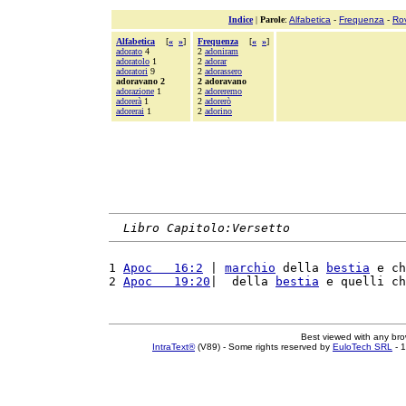
Indice
|
Parole
:
Alfabetica
-
Frequenza
-
Ro
Alfabetica
[
«
»
]
Frequenza
[
«
»
]
adorato
4
2
adoniram
adoratolo
1
2
adorar
adoratori
9
2
adorassero
adoravano 2
2 adoravano
adorazione
1
2
adoreremo
adorerà
1
2
adorerò
adorerai
1
2
adorino
Libro Capitolo:Versetto
1 
Apoc   16:2
 | 
marchio
 della 
bestia
 e ch
2 
Apoc   19:20
|  della 
bestia
 e quelli ch
Best viewed with any br
IntraText®
(V89) - Some rights reserved by
EuloTech SRL
- 1