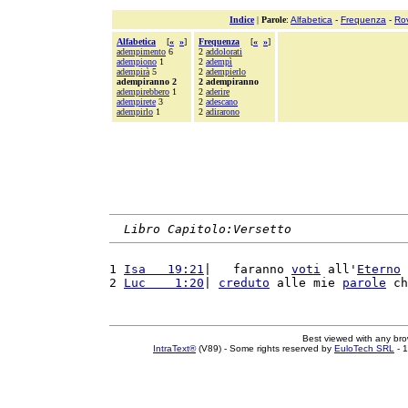
Indice
|
Parole
:
Alfabetica
-
Frequenza
-
Ro
Alfabetica
[
«
»
]
Frequenza
[
«
»
]
adempimento
6
2
addolorati
adempiono
1
2
adempì
adempirà
5
2
adempierlo
adempiranno 2
2 adempiranno
adempirebbero
1
2
aderire
adempirete
3
2
adescano
adempirlo
1
2
adirarono
Libro Capitolo:Versetto
1 
Isa   19:21
|   faranno 
voti
 all'
Eterno
 
2 
Luc    1:20
| 
creduto
 alle mie 
parole
 ch
Best viewed with any br
IntraText®
(V89) - Some rights reserved by
EuloTech SRL
- 1