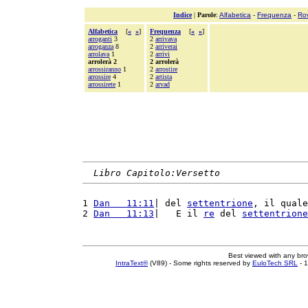
Indice
|
Parole
:
Alfabetica
-
Frequenza
-
Ro
Alfabetica
[
«
»
]
Frequenza
[
«
»
]
arroganti
3
2
arrivava
arroganza
8
2
arriverai
arrolava
1
2
arrivi
arrolerà 2
2 arrolerà
arrossiranno
1
2
arrostire
arrossire
4
2
artista
arrossirete
1
2
arvad
Libro Capitolo:Versetto
1 
Dan   11:11
| del 
settentrione
, il quale
2 
Dan   11:13
|   E il 
re
 del 
settentrione
Best viewed with any br
IntraText®
(V89) - Some rights reserved by
EuloTech SRL
- 1