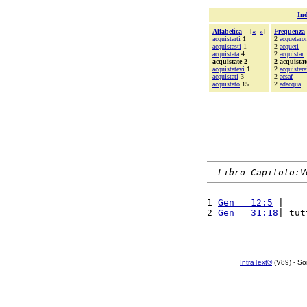
Ind
Alfabetica
[
«
»
]
Frequenza
acquistarti
1
2
acquetaro
acquistasti
1
2
acqueti
acquistata
4
2
acquistar
acquistate 2
2 acquistat
acquistatevi
1
2
acquistera
acquistati
3
2
acsaf
acquistato
15
2
adacqua
Libro Capitolo:V
1 
Gen   12:5
 |    
2 
Gen   31:18
| tut
IntraText®
(V89) - So