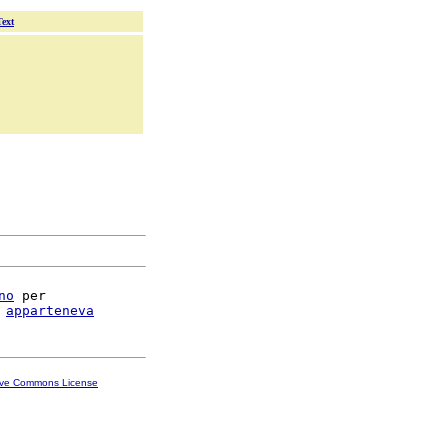
Text
no
 per

 
apparteneva
ive Commons License