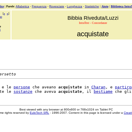
ice
|
Parole
:
Alfabetica
-
Frequenza
-
Rovesciate
-
Lunghezza
-
Statistiche
|
Aiuto
|
Biblioteca Intra
[
«
»
]
no
Bibbia Riveduta/Luzzi
IntraText - Concordanze
e
i
acquistate
ersetto
 e le 
persone
 che aveano 
acquistate
 in 
Charan
, e 
partiro
te le 
sostanze
 che aveva 
acquistate
, il 
bestiame
 che gli
Best viewed with any browser at 800x600 or 768x1024 on Tablet PC
me rights reserved by
EuloTech SRL
- 1996-2007. Content in this page is licensed under a
Creat