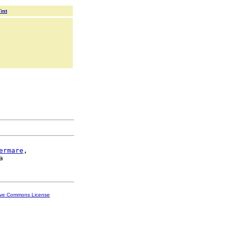
Text
ermare
,

ive Commons License