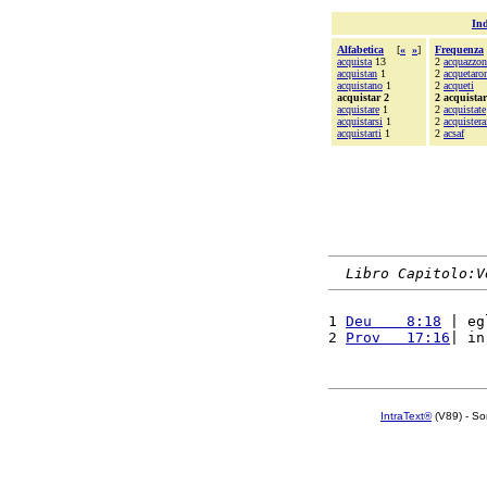
Ind
Alfabetica
[
«
»
]
Frequenza
acquista
13
2
acquazzon
acquistan
1
2
acquetaro
acquistano
1
2
acqueti
acquistar 2
2 acquistar
acquistare
1
2
acquistate
acquistarsi
1
2
acquistera
acquistarti
1
2
acsaf
Libro Capitolo:V
1 
Deu    8:18
 | eg
2 
Prov   17:16
| in
IntraText®
(V89) - So