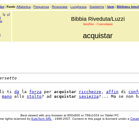
ice
|
Parole
:
Alfabetica
-
Frequenza
-
Rovesciate
-
Lunghezza
-
Statistiche
|
Aiuto
|
Biblioteca Intra
[
«
»
]
i
Bibbia Riveduta/Luzzi
no
IntraText - Concordanze
acquistar
i
ersetto
li ti 
dà
 la 
forza
 per 
acquistar
ricchezze
, 
affin
 di 
conf
 
mano
 allo 
stolto
? ad 
acquistar
saviezza
Best viewed with any browser at 800x600 or 768x1024 on Tablet PC
me rights reserved by
EuloTech SRL
- 1996-2007. Content in this page is licensed under a
Creat