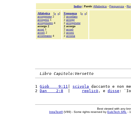
Indice
|
Parole
:
Alfabetica
-
Frequenza
-
Ro
Alfabetica
[
«
»
]
Frequenza
[
«
»
]
accorgersene
2
2
accordano
accorgessi
1
2
accorge
accorgimento
4
2
accorgersene
accorgo 2
2 accorgo
accori
1
2
accorò
accorò
2
2
accorsi
accorreranno
4
2
accostai
Libro Capitolo:Versetto
1 
Giob    9:11
| 
scivola
 daccanto e non me
2 
Dan    2:8
  |     
replicò
, e 
disse
: `Io
Best viewed with any br
IntraText®
(V89) - Some rights reserved by
EuloTech SRL
- 1