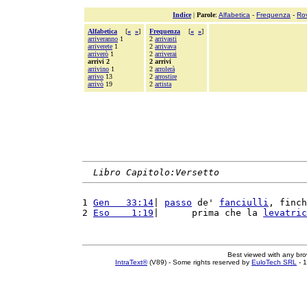
Indice
|
Parole
:
Alfabetica
-
Frequenza
-
Ro
Alfabetica
[
«
»
]
Frequenza
[
«
»
]
arriveranno
1
2
arrivasti
arriverete
1
2
arrivava
arriverò
1
2
arriverai
arrivi 2
2 arrivi
arrivino
1
2
arrolerà
arrivo
13
2
arrostire
arrivò
19
2
artista
Libro Capitolo:Versetto
1 
Gen   33:14
| 
passo
 de' 
fanciulli
, finch
2 
Eso    1:19
|      prima che la 
levatric
Best viewed with any br
IntraText®
(V89) - Some rights reserved by
EuloTech SRL
- 1