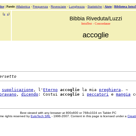
ice
|
Parole
:
Alfabetica
-
Frequenza
-
Rovesciate
-
Lunghezza
-
Statistiche
|
Aiuto
|
Biblioteca Intra
[
«
»
]
Bibbia Riveduta/Luzzi
IntraText - Concordanze
accoglie
ersetto
 
supplicazione
, l'
Eterno
accoglie
 la mia 
preghiera
. ~

oravano
, 
dicendo
: Costui 
accoglie
 i 
peccatori
 e 
mangia
Best viewed with any browser at 800x600 or 768x1024 on Tablet PC
me rights reserved by
EuloTech SRL
- 1996-2007. Content in this page is licensed under a
Creat