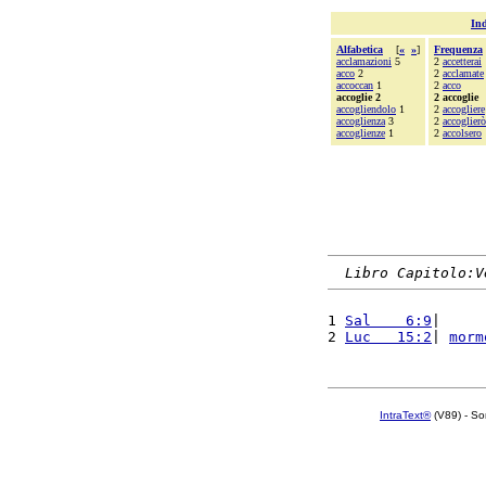
Ind
Alfabetica
[
«
»
]
Frequenza
acclamazioni
5
2
accetterai
acco
2
2
acclamate
accoccan
1
2
acco
accoglie 2
2 accoglie
accogliendolo
1
2
accogliere
accoglienza
3
2
accoglierò
accoglienze
1
2
accolsero
Libro Capitolo:V
1 
Sal    6:9
|     
2 
Luc   15:2
| 
morm
IntraText®
(V89) - So