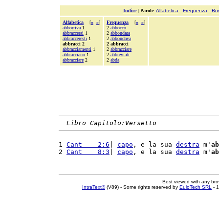
Indice
|
Parole
:
Alfabetica
-
Frequenza
-
Ro
Alfabetica
[
«
»
]
Frequenza
[
«
»
]
abborriva
1
2
abboccò
abbraccerai
1
2
abbondata
abbracceresti
1
2
abbondava
abbracci 2
2 abbracci
abbracciamenti
1
2
abbracciare
abbracciano
1
2
abbreviati
abbracciare
2
2
abda
Libro Capitolo:Versetto
1 
Cant    2:6
| 
capo
, e la sua 
destra
 m'
ab
2 
Cant    8:3
| 
capo
, e la sua 
destra
 m'
ab
Best viewed with any br
IntraText®
(V89) - Some rights reserved by
EuloTech SRL
- 1