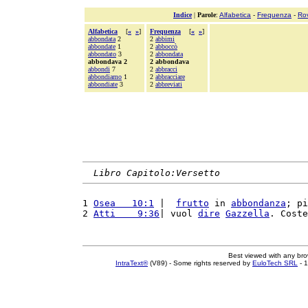
Indice
|
Parole
:
Alfabetica
-
Frequenza
-
Ro
Alfabetica
[
«
»
]
Frequenza
[
«
»
]
abbondata
2
2
abbimi
abbondate
1
2
abboccò
abbondato
3
2
abbondata
abbondava 2
2 abbondava
abbondi
7
2
abbracci
abbondiamo
1
2
abbracciare
abbondiate
3
2
abbreviati
Libro Capitolo:Versetto
1 
Osea   10:1
 |  
frutto
 in 
abbondanza
; pi
2 
Atti    9:36
| vuol 
dire
Gazzella
. Coste
Best viewed with any br
IntraText®
(V89) - Some rights reserved by
EuloTech SRL
- 1