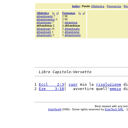
Indice
|
Parole
:
Alfabetica
-
Frequenza
-
Ro
Alfabetica
[
«
»
]
Frequenza
[
«
»
]
abbandonando
7
2 98
abbandonandosi
3
2 99
abbandonano
7
2
abbandonai
abbandonar 2
2 abbandonar
abbandonare
14
2
abbandonarlo
abbandonarli
1
2
abbandonerai
abbandonarlo
2
2
abbandonerete
Libro Capitolo:Versetto
1 
Eccl    2:3
| 
cuor
 mio la 
risoluzione
 di
2 
Eze    3:18
|   avvertire quell'
empio
 di
Best viewed with any br
IntraText®
(V89) - Some rights reserved by
EuloTech SRL
- 1