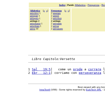
Indice
|
Parole
:
Alfabetica
-
Frequenza
-
Ro
Alfabetica
[
«
»
]
Frequenza
[
«
»
]
arricchivi
1
2
arrestato
arringare
1
2
arrestò
arringava
1
2
arricchirà
arringo 2
2 arringo
arrischiasse
1
2
arrivando
arrischiata
1
2
arrivar
arriva
10
2
arrivassero
Libro Capitolo:Versetto
1 
Sal   19:5
|   come un 
prode
 a 
correre
 l
2 
Ebr   12:1
| corriamo con 
perseveranza
 l
Best viewed with any br
IntraText®
(V89) - Some rights reserved by
EuloTech SRL
- 1