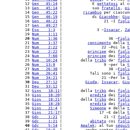
 12 
Gen   45:14
 |             E 
gettatosi
 al c
 13 
Gen   45:14
 |             suo 
fratello
, 
pi
 14 
Gen   45:22
 |         
ricambio
 per ciascun
 15 
Gen   46:19
 |             di 
Giacobbe
: 
Giu
 16 
Gen   46:21
 |                  21 ~I 
figli
 17 
Gen   49:27
 |                             
 18 
Eso    1:3
  |               3 ~
Issacar
, 
Za
 19 
Num    1:11
 |                             
 20
Num    1:36
 |                    36 ~
Figli
 21 
Num    1:37
 |           
censimento
 della 
t
 22 
Num    2:22
 |                 22 ~Poi la 
t
 23 
Num    2:22
 |           
principe
 dei 
figli
 24 
Num    7:60
 |           
principe
 dei 
figli
 25 
Num   10:24
 |        della 
tribù
 de' 
figli
 26 
Num   13:9
  |                  9 ~per la 
t
 27 
Num   26:38
 |                    38 ~
Figli
 28 
Num   26:41
 |            Tali sono i 
figli
 29 
Num   34:21
 |                 21 ~Per la 
t
 30
Deu   27:12
 |          
Giuda
, 
Issacar
, 
Giu
 31 
Deu   33:12
 |                             
 32 
Gios   18:11
|        della 
tribù
 dei 
figli
 33 
Gios   18:20
|            
eredità
 dei 
figli
 34 
Gios   18:21
|        della 
tribù
 dei 
figli
 35 
Gios   18:28
|            
eredità
 dei 
figli
 36 
Gios   21:4
 |            
Simeone
 e della 
t
 37 
Gios   21:17
|                17 ~E della 
t
 38 
Gdc    1:21
 |                  21 ~I 
figli
 39 
Gdc    1:21
 |            
abitato
 coi 
figli
 40
Gdc    5:14
 |        
Amalek
; al tuo 
séguit
 41 
Gdc   10:9
  |          anche contro 
Giuda
,