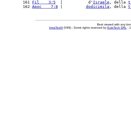
161 
Fil    3:5
  |           d'
Israele
, della 
t
162 
Apoc    7:8
 |          
dodicimila
, della 
t
Best viewed with any br
IntraText®
(V89) - Some rights reserved by
EuloTech SRL
- 1