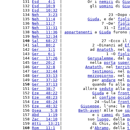
131 
Esd    4:1
  |           Or i 
nemici
 di 
Giu
132 
Esd   10:9
  |            gli 
uomini
 di 
Giu
133 
Esd   10:32
 |                             
134 
Neh    3:23
 |                    23 ~Dopo 
135 
Neh   11:4
  |           
Giuda
, e de' 
figli
136 
Neh   11:7
  |                 7 ~De' 
figli
137 
Neh   11:31
 |                  31 ~I 
figli
138 
Neh   11:36
 | 
appartenenti
 a 
Giuda
 furono 
139 
Neh   12:34
 |                             
140
Sal   68:27
 |                 27 ~Ecco il 
141 
Sal   80:2
  |             2 ~Dinanzi ad 
Ef
142 
Ger    1:1
  |            ad 
Anatoth
, nel 
p
143 
Ger    6:1
  |                   1 ~O 
figli
144 
Ger   17:26
 |           
Gerusalemme
, dal 
p
145 
Ger   20:2
  |            nella 
porta
super
146 
Ger   32:8
  |          
Anatoth
, nel 
territ
147 
Ger   32:44
 |             
testimoni
, nel 
p
148 
Ger   33:13
 |           
mezzogiorno
, nel 
p
149 
Ger   37:12
 |             per 
andare
 nel 
p
150
Ger   37:13
 |             quando fu alla 
p
151 
Ger   38:7
  |         allora 
seduto
 alla 
p
152 
Eze   48:22
 |             
Giuda
 e la 
front
153 
Eze   48:23
 |             al 
confine
occid
154 
Eze   48:24
 |              24 ~Sulla 
front
155 
Eze   48:32
 |        
Giuseppe
, l'una; la 
P
156 
Osea    5:8
 |       
Beth-aven
! Alle tue 
sp
157 
Abd    1:19
 |             e i 
campi
 di 
Sam
158 
Zac   14:10
 |           suo 
luogo
, dalla 
p
159 
Atti   13:21
|             di Chis, della 
t
160
Rom   11:1
  |            d'
Abramo
, della 
t