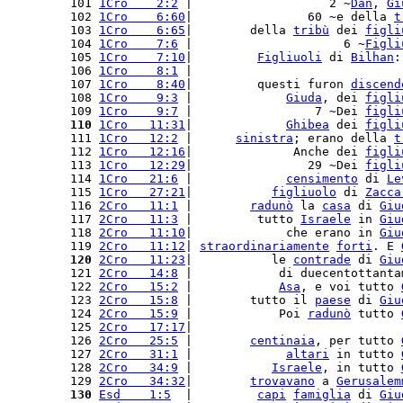
101 
1Cro    2:2
 |                   2 ~
Dan
, 
Gi
102 
1Cro    6:60
|                60 ~e della 
t
103 
1Cro    6:65
|        della 
tribù
 dei 
figli
104 
1Cro    7:6
 |                     6 ~
Figli
105 
1Cro    7:10
|         
Figliuoli
 di 
Bilhan
:
106 
1Cro    8:1
 |                             
107 
1Cro    8:40
|         questi furon 
discend
108 
1Cro    9:3
 |             
Giuda
, dei 
figli
109 
1Cro    9:7
 |                 7 ~Dei 
figli
110
1Cro   11:31
|             
Ghibea
 dei 
figli
111 
1Cro   12:2
 |      
sinistra
; erano della 
t
112 
1Cro   12:16
|              Anche dei 
figli
113 
1Cro   12:29
|                29 ~Dei 
figli
114 
1Cro   21:6
 |             
censimento
 di 
Le
115 
1Cro   27:21
|           
figliuolo
 di 
Zacca
116 
2Cro   11:1
 |        
radunò
 la 
casa
 di 
Giu
117 
2Cro   11:3
 |         tutto 
Israele
 in 
Giu
118 
2Cro   11:10
|             che erano in 
Giu
119 
2Cro   11:12
| 
straordinariamente
forti
. E 
120
2Cro   11:23
|           le 
contrade
 di 
Giu
121 
2Cro   14:8
 |            di duecentottanta
122 
2Cro   15:2
 |            
Asa
, e voi tutto 
123 
2Cro   15:8
 |        tutto il 
paese
 di 
Giu
124 
2Cro   15:9
 |            Poi 
radunò
 tutto 
125 
2Cro   17:17
|                             
126 
2Cro   25:5
 |        
centinaia
, per tutto 
127 
2Cro   31:1
 |             
altari
 in tutto 
128 
2Cro   34:9
 |           
Israele
, in tutto 
129 
2Cro   34:32
|        
trovavano
 a 
Gerusalem
130
Esd    1:5
  |         
capi
famiglia
 di 
Giu