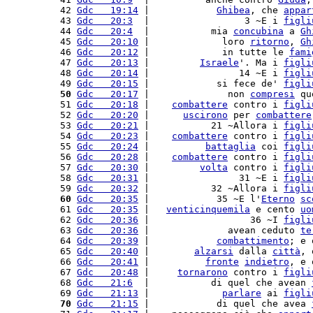
 42 
Gdc   19:14
 |            
Ghibea
, che 
appar
 43 
Gdc   20:3
  |                 3 ~E i 
figli
 44 
Gdc   20:4
  |           mia 
concubina
 a 
Gh
 45 
Gdc   20:10
 |             loro 
ritorno
, 
Gh
 46 
Gdc   20:12
 |             in tutte le 
fami
 47 
Gdc   20:13
 |         
Israele
'. Ma i 
figli
 48 
Gdc   20:14
 |                14 ~E i 
figli
 49 
Gdc   20:15
 |            si fece de' 
figli
 50
Gdc   20:17
 |              non 
compresi
 qu
 51 
Gdc   20:18
 |    
combattere
 contro i 
figli
 52 
Gdc   20:20
 |      
uscirono
 per 
combattere
 53 
Gdc   20:21
 |           21 ~Allora i 
figli
 54 
Gdc   20:23
 |    
combattere
 contro i 
figli
 55 
Gdc   20:24
 |          
battaglia
 coi 
figli
 56 
Gdc   20:28
 |    
combattere
 contro i 
figli
 57 
Gdc   20:30
 |         
volta
 contro i 
figli
 58 
Gdc   20:31
 |                31 ~E i 
figli
 59 
Gdc   20:32
 |           32 ~Allora i 
figli
 60
Gdc   20:35
 |            35 ~E l'
Eterno
sc
 61 
Gdc   20:35
 |   
venticinquemila
 e cento 
uo
 62 
Gdc   20:36
 |                  36 ~I 
figli
 63 
Gdc   20:36
 |              avean ceduto 
te
 64 
Gdc   20:39
 |            
combattimento
; e 
 65 
Gdc   20:40
 |        
alzarsi
 dalla 
città
, 
 66 
Gdc   20:41
 |          
fronte
indietro
, e 
 67 
Gdc   20:48
 |     
tornarono
 contro i 
figli
 68 
Gdc   21:6
  |           di quel che avean 
 69 
Gdc   21:13
 |             
parlare
 ai 
figli
 70
Gdc   21:15
 |            di quel che avea 