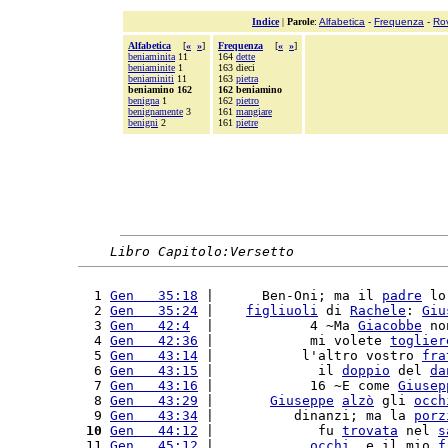
Indice
|
Parole
:
Alfabetica
-
Frequenza
-
Ro
Alfabetica
[
«
»
]
Frequenza
[
«
»
]
beniaminita
11
164
dette
beniaminite
1
163 dieci
beniaminiti
11
163
pietra
beniamino 162
162 beniamino
benigna
1
162
pietro
benignamente
3
161
mangiare
benigni
2
161
pietre
Libro Capitolo:Versetto
  1 
Gen   35:18
 |      Ben-Oni; ma il 
padre
 lo
  2 
Gen   35:24
 |    
figliuoli
 di 
Rachele
: 
Giu
  3 
Gen   42:4
  |            4 ~Ma 
Giacobbe
 no
  4 
Gen   42:36
 |            mi volete 
toglier
  5 
Gen   43:14
 |           l'altro vostro 
fra
  6 
Gen   43:15
 |             il 
doppio
 del 
da
  7 
Gen   43:16
 |            16 ~E come 
Giusep
  8 
Gen   43:29
 |       
Giuseppe
alzò
 gli 
occh
  9 
Gen   43:34
 |          dinanzi; ma la 
porz
 10
Gen   44:12
 |             fu 
trovata
 nel 
s
 11 
Gen   45:12
 |            
occhi
, e il mio 
f