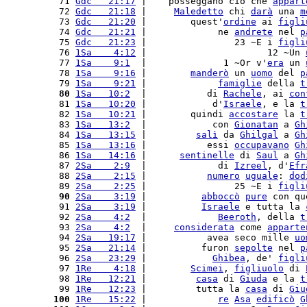
 71 
Gdc   21:17
 |    posseggano ciò che 
appart
 72 
Gdc   21:18
 |     
Maledetto
 chi 
darà
 una 
m
 73 
Gdc   21:20
 |        quest'
ordine
 ai 
figli
 74 
Gdc   21:21
 |             ne 
andrete
 nel 
p
 75 
Gdc   21:23
 |                23 ~E i 
figli
 76 
1Sa    4:12
 |                      12 ~Un 
 77 
1Sa    9:1
  |              1 ~Or v'
era
 un 
 78 
1Sa    9:16
 |        
manderò
 un 
uomo
 del 
p
 79 
1Sa    9:21
 |             
famiglie
 della 
t
 80
1Sa   10:2
  |           di 
Rachele
, ai 
con
 81 
1Sa   10:20
 |            d'
Israele
, e la 
t
 82 
1Sa   10:21
 |        quindi 
accostare
 la 
t
 83 
1Sa   13:2
  |            con 
Gionatan
 a 
Gh
 84 
1Sa   13:15
 |         
salì
 da 
Ghilgal
 a 
Gh
 85 
1Sa   13:16
 |           essi 
occupavano
Gh
 86 
1Sa   14:16
 |      
sentinelle
 di 
Saul
 a 
Gh
 87 
2Sa    2:9
  |             di 
Izreel
, d'
Efr
 88 
2Sa    2:15
 |           
numero
uguale
: 
dod
 89 
2Sa    2:25
 |                25 ~E i 
figli
 90
2Sa    3:19
 |          
abboccò
pure
 con qu
 91 
2Sa    3:19
 |          
Israele
 e tutta la 
 92 
2Sa    4:2
  |             
Beeroth
, della 
t
 93 
2Sa    4:2
  |     
considerata
 come 
apparte
 94 
2Sa   19:17
 |           avea seco mille 
uo
 95 
2Sa   21:14
 |          furon 
sepolte
 nel 
p
 96 
2Sa   23:29
 |            
Ghibea
, de' 
figli
 97 
1Re    4:18
 |        
Scimei
, 
figliuolo
 di 
 98 
1Re   12:21
 |         
casa
 di 
Giuda
 e la 
t
 99 
1Re   12:23
 |         tutta la 
casa
 di 
Giu
100
1Re   15:22
 |             
re
Asa
edificò
G