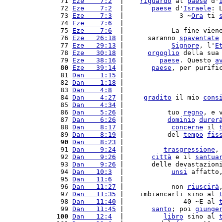
 71 
Eze    7:2
  |    
riguardo
 al 
paese
 d'
 72 
Eze    7:2
  |       
paese
 d'
Israele
: 
 73 
Eze    7:3
  |              3 ~
Ora
 ti 
 74 
Eze    7:6
  |                        
 75 
Eze    7:6
  |            La fine vien
 76 
Eze   26:18
 |      saranno 
spaventate
 77 
Eze   29:13
 |            
Signore
, l'
E
 78 
Eze   30:18
 |      
orgoglio
 della sua
 79 
Eze   38:16
 |         
paese
. Questo 
a
 80
Eze   39:14
 |       
paese
, per purifi
 81 
Dan    1:15
 |                        
 82 
Dan    1:18
 |                        
 83 
Dan    4:8
  |                        
 84 
Dan    4:27
 |     
gradito
 il mio 
cons
 85 
Dan    4:34
 |                        
 86 
Dan    5:26
 |           tuo 
regno
, e 
 87 
Dan    6:26
 |           
dominio
durer
 88 
Dan    8:17
 |            
concerne
 il 
 89 
Dan    8:19
 |           del 
tempo
fis
 90
Dan    8:23
 |                        
 91 
Dan    9:24
 |          
trasgressione
,
 92 
Dan    9:26
 |       
città
 e il 
santua
 93 
Dan    9:26
 |       delle devastazion
 94 
Dan   10:3
  |            
unsi
 affatto
 95 
Dan   11:6
  |                        
 96 
Dan   11:27
 |            non 
riuscirà
 97 
Dan   11:35
 |    imbiancarli sino al 
 98 
Dan   11:40
 |               40 ~E al 
 99 
Dan   11:45
 |       
santo
; poi 
giunge
100
Dan   12:4
  |          
libro
 sino al 