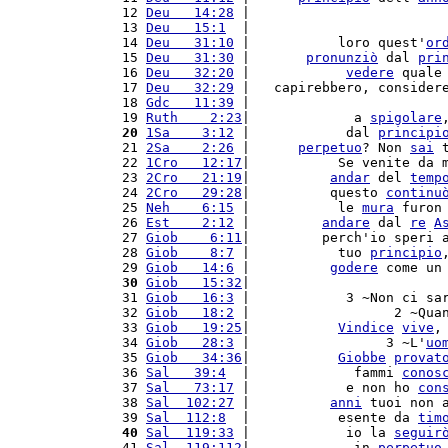
 12 
Deu   14:28
 |                        
 13 
Deu   15:1
  |                        
 14 
Deu   31:10
 |           loro quest'
or
 15 
Deu   31:30
 |       
pronunziò
 dal 
pri
 16 
Deu   32:20
 |            
vedere
 quale
 17 
Deu   32:29
 |   capirebbero, consider
 18 
Gdc   11:39
 |                        
 19 
Ruth    2:23
|             a 
spigolare
 20
1Sa    3:12
 |            dal 
principi
 21 
2Sa    2:26
 |      
perpetuo
? Non 
sai
 
 22 
1Cro   12:17
|           Se venite da 
 23 
2Cro   21:19
|          
andar
 del 
temp
 24 
2Cro   29:28
|          questo 
continu
 25 
Neh    6:15
 |           le 
mura
 furon
 26 
Est    2:12
 |         
andare
 dal 
re
A
 27 
Giob    6:11
|         perch'io speri 
 28 
Giob    8:7
 |           tuo 
principio
 29 
Giob   14:6
 |          
godere
 come un
 30
Giob   15:32
|                        
 31 
Giob   16:3
 |            3 ~Non ci sa
 32 
Giob   18:2
 |                  2 ~Qua
 33 
Giob   19:25
|           
Vindice
vive
,
 34 
Giob   28:3
 |                 3 ~L'
uo
 35 
Giob   34:36
|           
Giobbe
provat
 36 
Sal   39:4
  |             fammi 
conos
 37 
Sal   73:17
 |            e non ho 
con
 38 
Sal  102:27
 |          
anni
 tuoi non 
 39 
Sal  112:8
  |           esente da 
tim
 40
Sal  119:33
 |            io la 
seguir
 41 
Sal  119:112
|             in 
perpetuo