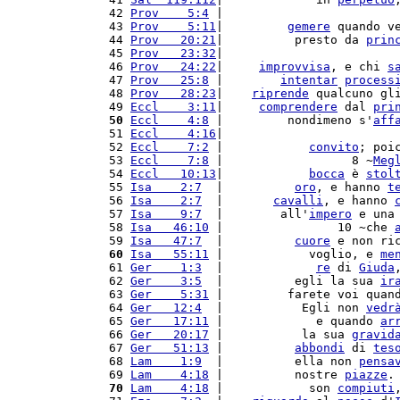
 42 
Prov    5:4
 |                        
 43 
Prov    5:11
|         
gemere
 quando v
 44 
Prov   20:21
|          presto da 
prin
 45 
Prov   23:32
|                        
 46 
Prov   24:22
|     
improvvisa
, e chi 
s
 47 
Prov   25:8
 |        
intentar
process
 48 
Prov   28:23
|    
riprende
 qualcuno gl
 49 
Eccl    3:11
|     
comprendere
 dal 
pri
 50
Eccl    4:8
 |         nondimeno s'
aff
 51 
Eccl    4:16
|                        
 52 
Eccl    7:2
 |            
convito
; poi
 53 
Eccl    7:8
 |                  8 ~
Meg
 54 
Eccl   10:13
|            
bocca
 è 
stol
 55 
Isa    2:7
  |          
oro
, e hanno 
t
 56 
Isa    2:7
  |       
cavalli
, e hanno 
 57 
Isa    9:7
  |        all'
impero
 e una
 58 
Isa   46:10
 |                10 ~che 
 59 
Isa   47:7
  |          
cuore
 e non ri
 60
Isa   55:11
 |            voglio, e 
me
 61 
Ger    1:3
  |             
re
 di 
Giuda
 62 
Ger    3:5
  |          egli la sua 
ir
 63 
Ger    5:31
 |         farete voi quan
 64 
Ger   12:4
  |           Egli non 
vedr
 65 
Ger   17:11
 |             e quando 
ar
 66 
Ger   20:17
 |           la sua 
gravid
 67 
Ger   51:13
 |          
abbondi
 di 
tes
 68 
Lam    1:9
  |          ella non 
pensa
 69 
Lam    4:18
 |          nostre 
piazze
.
 70
Lam    4:18
 |            son 
compiuti