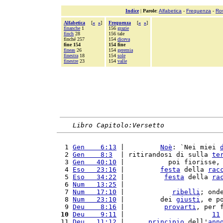
Indice
|
Parole
:
Alfabetica
-
Frequenza
-
Ro
Alfabetica
[
«
»
]
Frequenza
[
«
»
]
finanche
1
156
grazie
finch
28
156 tale
finché 257
154
diceva
fine 154
154 fine
fineas
26
154
geremia
finestra
18
154
sole
finestre
23
154
valle
Libro Capitolo:Versetto
  1 
Gen    6:13
 |         
Noè
: `Nei miei 
  2 
Gen    8:3
  | ritirandosi di sulla 
te
  3 
Gen   40:10
 |           poi fiorisse,
  4 
Eso   23:16
 |         
festa
 della 
rac
  5 
Eso   34:22
 |          
festa
 della 
ra
  6 
Num   13:25
 |                        
  7 
Num   17:10
 |            
ribelli
; ond
  8 
Num   23:10
 |         dei 
giusti
, e p
  9 
Deu    8:16
 |          
provarti
, per 
 10
Deu    9:11
 |                      
11
 11 
Deu   11:12
 |      
principio
 dell'
ann