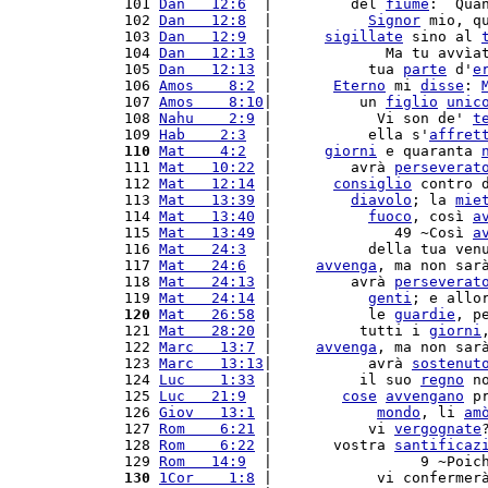
101 
Dan   12:6
  |         del 
fiume
: `Qua
102 
Dan   12:8
  |           
Signor
 mio, q
103 
Dan   12:9
  |      
sigillate
 sino al 
104 
Dan   12:13
 |             Ma tu avvìa
105 
Dan   12:13
 |           tua 
parte
 d'
e
106 
Amos    8:2
 |       
Eterno
 mi 
disse
: 
107 
Amos    8:10
|          un 
figlio
unic
108 
Nahu    2:9
 |            Vi son de' 
t
109 
Hab    2:3
  |           ella s'
affret
110
Mat    4:2
  |      
giorni
 e quaranta 
111 
Mat   10:22
 |         avrà 
perseverat
112 
Mat   12:14
 |       
consiglio
 contro 
113 
Mat   13:39
 |         
diavolo
; la 
mie
114 
Mat   13:40
 |           
fuoco
, così 
a
115 
Mat   13:49
 |              49 ~Così 
a
116 
Mat   24:3
  |           della tua ven
117 
Mat   24:6
  |     
avvenga
, ma non sar
118 
Mat   24:13
 |         avrà 
perseverat
119 
Mat   24:14
 |           
genti
; e allo
120
Mat   26:58
 |           le 
guardie
, p
121 
Mat   28:20
 |          tutti i 
giorni
122 
Marc   13:7
 |     
avvenga
, ma non sar
123 
Marc   13:13
|           avrà 
sostenut
124 
Luc    1:33
 |          il suo 
regno
 n
125 
Luc   21:9
  |        
cose
avvengano
 p
126 
Giov   13:1
 |            
mondo
, li 
am
127 
Rom    6:21
 |           vi 
vergognate
128 
Rom    6:22
 |       vostra 
santificaz
129 
Rom   14:9
  |                 9 ~Poic
130
1Cor    1:8
 |            vi confermer