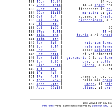
131 
1Cor   15:24
|                   24 ~p
132 
2Cor    1:14
|          14 ~e 
spero
 ch
133 
2Cor    3:13
|        fissassero lo 
sg
134 
2Cor   11:15
|          
ministri
 di 
gi
135 
Gal    2:4
  |        abbiamo in 
Crist
136 
Gal    6:12
 |        
circoncidere
, e 
137 
Fil    3:19
 |                        
138 
Col    1:29
 |                       2
139 
2Tes    1:11
|                    
11
 ~
140
1Tim    1:4
 |       
favole
 e di 
genea
141 
1Tim    1:5
 |                        
142 
Ebr    3:6
  |           
riteniam
ferm
143 
Ebr    3:14
 |           
riteniam
ferm
144 
Ebr    6:8
  |          esser 
maledett
145 
Ebr    6:11
 |          di voi dimostr
146 
Ebr    6:16
 |  
giuramento
 è la 
confer
147 
Ebr    9:26
 |          
ora
, una 
volta
148 
Giac    5:11
|          
Giobbe
, e avet
149 
1Pi    1:9
  |                    9 ~o
150
1Pi    4:7
  |                        
151 
1Pi    4:17
 |         prima da noi, q
152 
Apoc    2:26
|          nelle mie 
oper
153 
Apoc   21:6
 |           
Omega
, il 
pri
154 
Apoc   22:13
|          
ultimo
, il 
pri
Best viewed with any br
IntraText®
(V89) - Some rights reserved by
EuloTech SRL
- 1