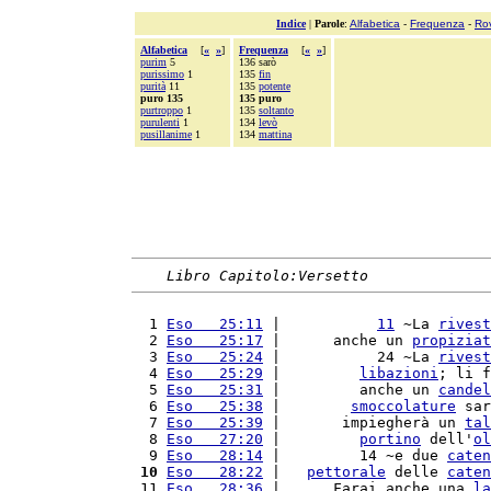
Indice
|
Parole
:
Alfabetica
-
Frequenza
-
Ro
Alfabetica
[
«
»
]
Frequenza
[
«
»
]
purim
5
136 sarò
purissimo
1
135
fin
purità
11
135
potente
puro 135
135 puro
purtroppo
1
135
soltanto
purulenti
1
134
levò
pusillanime
1
134
mattina
Libro Capitolo:Versetto
  1 
Eso   25:11
 |           
11
 ~La 
rivest
  2 
Eso   25:17
 |      anche un 
propiziat
  3 
Eso   25:24
 |           24 ~La 
rivest
  4 
Eso   25:29
 |         
libazioni
; li f
  5 
Eso   25:31
 |         anche un 
candel
  6 
Eso   25:38
 |        
smoccolature
 sar
  7 
Eso   25:39
 |       impiegherà un 
tal
  8 
Eso   27:20
 |         
portino
 dell'
ol
  9 
Eso   28:14
 |         14 ~e due 
caten
 10
Eso   28:22
 |   
pettorale
 delle 
caten
 11 
Eso   28:36
 |      Farai anche una 
la