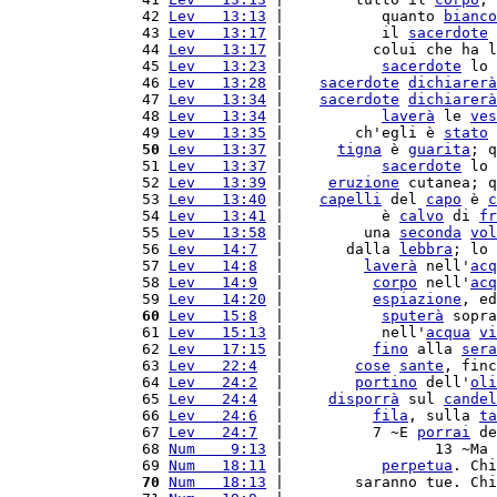
 42 
Lev   13:13
 |           quanto 
bianco
 43 
Lev   13:17
 |           il 
sacerdote
 44 
Lev   13:17
 |          colui che ha l
 45 
Lev   13:23
 |           
sacerdote
 lo 
 46 
Lev   13:28
 |    
sacerdote
dichiarerà
 47 
Lev   13:34
 |    
sacerdote
dichiarerà
 48 
Lev   13:34
 |           
laverà
 le 
ves
 49 
Lev   13:35
 |        ch'egli è 
stato
 50
Lev   13:37
 |      
tigna
 è 
guarita
; q
 51 
Lev   13:37
 |           
sacerdote
 lo 
 52 
Lev   13:39
 |     
eruzione
 cutanea; q
 53 
Lev   13:40
 |    
capelli
 del 
capo
 è 
c
 54 
Lev   13:41
 |           è 
calvo
 di 
fr
 55 
Lev   13:58
 |         una 
seconda
vol
 56 
Lev   14:7
  |       dalla 
lebbra
; lo 
 57 
Lev   14:8
  |         
laverà
 nell'
acq
 58 
Lev   14:9
  |          
corpo
 nell'
acq
 59 
Lev   14:20
 |          
espiazione
, ed
 60
Lev   15:8
  |           
sputerà
 sopra
 61 
Lev   15:13
 |           nell'
acqua
vi
 62 
Lev   17:15
 |          
fino
 alla 
sera
 63 
Lev   22:4
  |        
cose
sante
, finc
 64 
Lev   24:2
  |        
portino
 dell'
oli
 65 
Lev   24:4
  |     
disporrà
 sul 
candel
 66 
Lev   24:6
  |          
fila
, sulla 
ta
 67 
Lev   24:7
  |          7 ~E 
porrai
 de
 68 
Num    9:13
 |                 13 ~Ma 
 69 
Num   18:11
 |           
perpetua
. Chi
 70
Num   18:13
 |        saranno tue. Chi