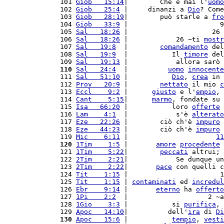
101 
Giob   15:14
|        Che è mai l'
uomo
102 
Giob   25:4
 |     dinanzi a 
Dio
? Come
103 
Giob   28:19
|        può starle a 
fro
104 
Giob   33:9
 |                       9
105 
Sal   18:26
 |                     26 
106 
Sal   18:26
 |            26 ~ti 
mostr
107 
Sal   19:8
  |        
comandamento
 del
108 
Sal   19:9
  |           Il 
timore
 del
109 
Sal   19:13
 |            allora sarò 
110
Sal   24:4
  |          
uomo
innocente
111 
Sal   51:10
 |           
Dio
, 
crea
 in 
112 
Prov   20:9
 |        
nettato
 il mio 
c
113 
Eccl    9:2
 |      
giusto
 e l'
empio
, 
114 
Cant    5:15
|      
marmo
, fondate su 
115 
Isa   66:20
 |           loro 
offerte
 
116 
Lam    4:1
  |            s'è 
alterato
117 
Eze   22:26
 |        ciò ch'è 
impuro
 
118 
Eze   44:23
 |        ciò ch'è 
impuro
 
119 
Mic    6:11
 |                      
11
120
1Tim    1:5
 |       
amore
procedente
 
121 
1Tim    5:22
|        
peccati
 altrui; 
122 
2Tim    2:21
|            Se dunque un
123 
2Tim    2:22
|       
pace
 con quelli c
124 
Tit    1:15
 |                       1
125 
Tit    1:15
 | 
contaminati
 ed 
incredul
126 
Ebr    9:14
 |       
eterno
 ha 
offerto
127 
1Pi    2:2
  |                    2 ~a
128 
1Gio    3:3
 |           si 
purifica
, 
129 
Apoc   14:10
|          dell'
ira
 di 
Di
130
Apoc   15:6
 |           
tempio
, 
vesti