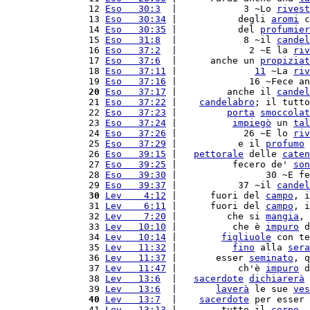
 12 
Eso   30:3
  |            3 ~Lo 
rivest
 13 
Eso   30:34
 |           degli 
aromi
 c
 14 
Eso   30:35
 |           del 
profumier
 15 
Eso   31:8
  |            8 ~il 
candel
 16 
Eso   37:2
  |             2 ~E la 
riv
 17 
Eso   37:6
  |      anche un 
propiziat
 18 
Eso   37:11
 |              
11
 ~La 
riv
 19 
Eso   37:16
 |             16 ~Fece an
 20
Eso   37:17
 |         anche il 
candel
 21 
Eso   37:22
 |    
candelabro
; il tutto
 22 
Eso   37:23
 |         
porta
smoccolat
 23 
Eso   37:24
 |          
impiegò
 un 
tal
 24 
Eso   37:26
 |            26 ~E lo 
riv
 25 
Eso   37:29
 |           e il 
profumo
 26 
Eso   39:15
 |   
pettorale
 delle 
caten
 27 
Eso   39:25
 |          fecero de' 
son
 28 
Eso   39:30
 |                30 ~E fe
 29 
Eso   39:37
 |           37 ~il 
candel
 30
Lev    4:12
 |      fuori del 
campo
, i
 31 
Lev    6:11
 |      fuori del 
campo
, i
 32 
Lev    7:20
 |         che si 
mangia
, 
 33 
Lev   10:10
 |          che è 
impuro
 d
 34 
Lev   10:14
 |        
figliuole
 con te
 35 
Lev   11:32
 |          
fino
 alla 
sera
 36 
Lev   11:37
 |       esser 
seminato
, q
 37 
Lev   11:47
 |           ch'è 
impuro
 d
 38 
Lev   13:6
  |   
sacerdote
dichiarerà
 
 39 
Lev   13:6
  |       
laverà
 le sue 
ves
 40
Lev   13:7
  |    
sacerdote
 per esser 
 41 
Lev   13:13
 |        tutto il 
corpo
, 