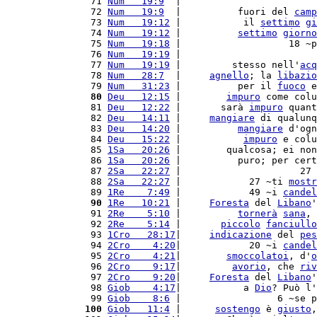
 71 
Num   19:9
  |                        
 72 
Num   19:9
  |          fuori del 
camp
 73 
Num   19:12
 |           il 
settimo
gi
 74 
Num   19:12
 |          
settimo
giorno
 75 
Num   19:18
 |                   18 ~p
 76 
Num   19:19
 |                        
 77 
Num   19:19
 |         stesso nell'
acq
 78 
Num   28:7
  |     
agnello
; la 
libazio
 79 
Num   31:23
 |          per il 
fuoco
 e
 80
Deu   12:15
 |        
impuro
 come colu
 81 
Deu   12:22
 |       sarà 
impuro
 quant
 82 
Deu   14:11
 |     
mangiare
 di qualunq
 83 
Deu   14:20
 |          
mangiare
 d'ogn
 84 
Deu   15:22
 |           
impuro
 e colu
 85 
1Sa   20:26
 |        qualcosa; ei non
 86 
1Sa   20:26
 |          puro; per cert
 87 
2Sa   22:27
 |                     27 
 88 
2Sa   22:27
 |            27 ~ti 
mostr
 89 
1Re    7:49
 |            49 ~i 
candel
 90
1Re   10:21
 |     
Foresta
 del 
Libano
'
 91 
2Re    5:10
 |          
tornerà
sana
, 
 92 
2Re    5:14
 |       
piccolo
fanciullo
 93 
1Cro   28:17
|     
indicazione
 del 
pes
 94 
2Cro    4:20
|            20 ~i 
candel
 95 
2Cro    4:21
|        
smoccolatoi
, d'
o
 96 
2Cro    9:17
|         
avorio
, che 
riv
 97 
2Cro    9:20
|     
Foresta
 del 
Libano
'
 98 
Giob    4:17
|           a 
Dio
? Può l'
 99 
Giob    8:6
 |                 6 ~se p
100
Giob   11:4
 |      
sostengo
 è 
giusto
,