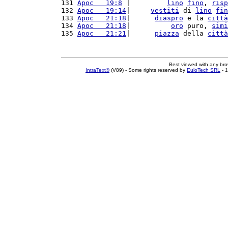
131 
Apoc   19:8
 |         
lino
fino
, 
risp
132 
Apoc   19:14
|     
vestiti
 di 
lino
fin
133 
Apoc   21:18
|      
diaspro
 e la 
città
134 
Apoc   21:18
|          
oro
 puro, 
simi
135 
Apoc   21:21
|      
piazza
 della 
città
Best viewed with any br
IntraText®
(V89) - Some rights reserved by
EuloTech SRL
- 1