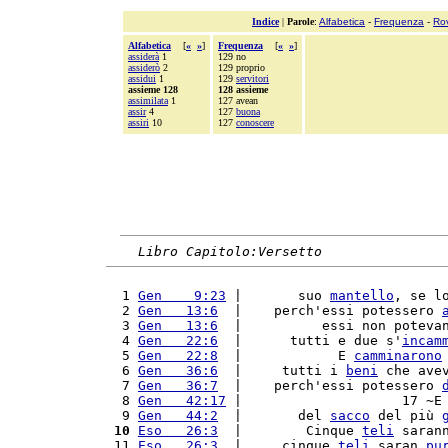
Indice
|
Parole
:
Alfabetica
-
Frequenza
-
Ro
Alfabetica
[
«
»
]
Frequenza
[
«
»
]
assiderà
1
129 no
assiderò
2
129 proprio
assidui
1
129
servitori
assieme 128
128 assieme
assimilata
1
127 avean
assir
4
127
buona
assiri
10
127
conoscere
Libro Capitolo:Versetto
  1 
Gen    9:23
 |       suo 
mantello
, se l
  2 
Gen   13:6
  |    perch'essi potessero 
  3 
Gen   13:6
  |          essi non poteva
  4 
Gen   22:6
  |      tutti e due s'
incam
  5 
Gen   22:8
  |            E 
camminarono
  6 
Gen   36:6
  |     tutti i 
beni
 che ave
  7 
Gen   36:7
  |    perch'essi potessero 
  8 
Gen   42:17
 |                    17 ~E
  9 
Gen   44:2
  |       del 
sacco
 del più 
 10
Eso   26:3
  |        Cinque 
teli
 saran
 11 
Eso   26:3
  |     cinque 
teli
 saran 
pu