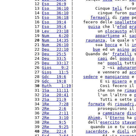
 12 
Eso   26:9
  |                        9
 13 
Eso   36:10
 |         Cinque 
teli
 furo
 14 
Eso   36:10
 |          cinque furon 
pu
 15 
Eso   36:18
 |       
fermagli
 di 
rame
 p
 16 
Eso   39:4
  |    fecero delle 
spallett
 17 
Eso   39:4
  |      
guisa
 che l'
efod
er
 18 
Lev   23:18
 |          un 
olocausto
 al
 19 
Num    6:20
 |         
appartiene
 al 
sa
 20
Num   14:35
 |     
raunanza
, la quale s
 21 
Num   26:10
 |         sua 
bocca
 e li 
i
 22 
Deu   22:10
 |        
bue
 ed un 
asino
a
 23 
Deu   25:5
  |     Quando de' 
fratelli
 
 24 
Deu   33:5
  |          
capi
 del 
popolo
 25 
Deu   33:17
 |          ne' 
popoli
 tutt
 26 
Gios    9:2
 |            2 ~si 
adunaro
 27 
Gios   11:5
 |          e vennero ad 
ac
 28 
Gdc   19:6
  |    
sedere
 e 
mangiarono
 e
 29 
Gdc   19:8
  |           E si 
misero
 a 
 30
Ruth    1:19
|           Così fecero il
 31 
1Sa   11:11
 |          che non ne 
rima
 32 
1Sa   20:41
 |          l'un l'altro e 
 33 
2Sa   21:9
  |           Tutti e sette 
 34 
1Re    7:28
 |      
formate
 di 
riquadri
 35 
2Re    2:6
  |          proseguirono il
 36 
2Re    2:11
 |          a 
camminare
dis
 37 
2Re    3:10
 |      
Ahimè
, l'
Eterno
 ha 
 38 
2Re    9:5
  |      dell'
esercito
stava
 39 
2Re    9:25
 |       quando io e tu cav
 40
2Re   22:4
  |     
sacerdote
, e 
digli
 c
 41 
Esd    2:64
 |            64 ~La 
raunan