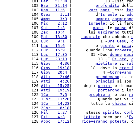
101 
Ger   51:38
 |              38 ~Essi ru
102 
Eze   31:14
 |          
profondità
 dell
103 
Dan   11:6
  |       
vari
anni
, essi 
fa
104 
Osea    1:11
|          d'
Israele
 si 
ad
105 
Amos    3:3
 |          
uomini
camminan
106 
Mic    2:12
 |       
Israele
; io li far
107 
Sof    1:3
  |         
mare
, le 
cause
 d
108 
Zac   10:4
  |       lui 
usciranno
 tutt
109 
Mat   13:30
 |    
Lasciate
 che ambedue 
110
Luc    9:1
  |            1 ~
Ora
Gesù
, 
111 
Luc   15:6
  |          e 
giunto
 a 
casa
112 
Luc   15:9
  |      quando l'ha 
trovata
113 
Luc   17:35
 |        35 ~Due 
donne
mac
114 
Luc   23:13
 |           13 ~E 
Pilato
, 
115 
Giov    4:36
|          
mietitore
 si 
ra
116 
Giov   19:18
|        18 ~dove lo 
croci
117 
Giov   20:4
 |             4 ~
Correvano
118 
Atti    2:46
|          
prendevano
 il l
119 
Atti    4:26
|          
principi
 si son
120
Atti   15:25
|     degli 
uomini
 e di ma
121 
Atti   19:19
|           
portarono
 i lo
122 
1Cor    7:5
 |       
preghiera
; e poi 
r
123 
1Cor   11:20
|           Quando poi vi 
124 
1Cor   14:23
|        tutta la 
chiesa
 s
125 
2Cor    8:18
|                         
126 
Fil    1:27
 |      stesso 
spirito
, 
com
127 
Fil    4:3
  |     
lottato
 meco per l'
E
128 
Apoc   17:12
|    
riceveranno
potestà
, 