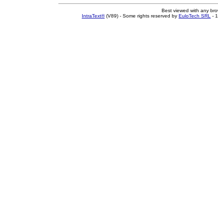
Best viewed with any br
IntraText®
(V89) - Some rights reserved by
EuloTech SRL
- 1