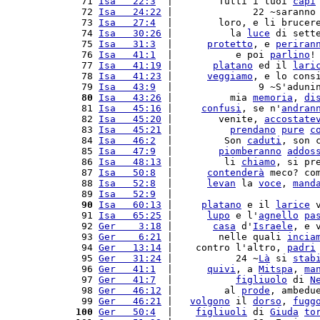
 71 
Isa   22:3
  |        Tutti i tuoi 
capi
 72 
Isa   24:22
 |              22 ~saranno
 73 
Isa   27:4
  |        loro, e li brucer
 74 
Isa   30:26
 |          la 
luce
 di sett
 75 
Isa   31:3
  |      
protetto
, e 
periran
 76 
Isa   41:1
  |           e poi 
parlino
!
 77 
Isa   41:19
 |       
platano
 ed il 
lari
 78 
Isa   41:23
 |      
veggiamo
, e lo cons
 79 
Isa   43:9
  |               9 ~S'aduni
 80
Isa   43:26
 |          mia 
memoria
, 
di
 81 
Isa   45:16
 |     
confusi
, se n'
andran
 82 
Isa   45:20
 |        venite, 
accostate
 83 
Isa   45:21
 |          
prendano
pure
c
 84 
Isa   46:2
  |         Son 
caduti
, son 
 85 
Isa   47:9
  |        
piomberanno
addos
 86 
Isa   48:13
 |         li 
chiamo
, si pr
 87 
Isa   50:8
  |      
contenderà
 meco? co
 88 
Isa   52:8
  |      
levan
 la 
voce
, 
mand
 89 
Isa   52:9
  |                         
 90
Isa   60:13
 |     
platano
 e il 
larice
 
 91 
Isa   65:25
 |      
lupo
 e l'
agnello
pa
 92 
Ger    3:18
 |       
casa
 d'
Israele
, e 
 93 
Ger    6:21
 |        nelle quali 
incia
 94 
Ger   13:14
 |    contro l'altro, 
padri
 95 
Ger   31:24
 |           24 ~
Là
 si 
stab
 96 
Ger   41:1
  |      
quivi
, a 
Mitspa
, 
ma
 97 
Ger   41:7
  |           
figliuolo
 di 
N
 98 
Ger   46:12
 |         al 
prode
, ambedu
 99 
Ger   46:21
 |   
volgono
 il 
dorso
, 
fugg
100
Ger   50:4
  |    
figliuoli
 di 
Giuda
to