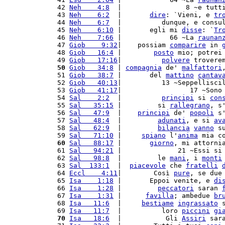
 42 
Neh    4:8
  |                8 ~e tutt
 43 
Neh    6:2
  |       
dire
: `Vieni, e 
tr
 44 
Neh    6:7
  |          dunque, e consu
 45 
Neh    6:10
 |       egli mi 
disse
: `
Tr
 46 
Neh    7:66
 |            66 ~La 
raunan
 47 
Giob    9:32
|    possiam 
comparire
 in 
 48 
Giob   16:4
 |        
posto
 mio; potrei
 49 
Giob   17:16
|          
polvere
 trovere
 50
Giob   34:8
 | 
compagnia
 de' 
malfattori
 51 
Giob   38:7
 |       del 
mattino
cantav
 52 
Giob   40:13
|          13 ~Seppellisci
 53 
Giob   41:17
|                 17 ~Sono
 54 
Sal    2:2
  |          
principi
 si 
con
 55 
Sal   35:15
 |         si 
rallegrano
, s
 56 
Sal   47:9
  |    
principi
 de' 
popoli
 s
 57 
Sal   48:4
  |         
adunati
, e si 
av
 58 
Sal   62:9
  |         
bilancia
vanno
 s
 59 
Sal   71:10
 |     
spiano
 l'
anima
 mia c
 60
Sal   88:17
 |       
giorno
, mi attorni
 61 
Sal   94:21
 |              21 ~Essi si
 62 
Sal   98:8
  |         le 
mani
, i 
monti
 63 
Sal  133:1
  |  
piacevole
 che 
fratelli
 64 
Eccl    4:11
|        Così 
pure
, se due
 65 
Isa    1:18
 |       Eppoi venite, e 
di
 66 
Isa    1:28
 |         
peccatori
 saran 
 67 
Isa    1:31
 |      
favilla
; ambedue 
br
 68 
Isa   11:6
  |     
bestiame
ingrassato
 
 69 
Isa   11:7
  |          loro 
piccini
gi
 70
Isa   18:6
  |           Gli 
Assiri
 sar