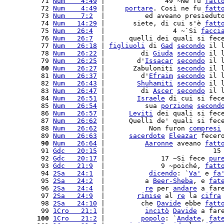
 71 
Num    4:49
 |               49 ~Ne fu 
fatt
 72 
Num    4:49
 |     
portare
. Così ne fu 
fatt
 73 
Num    7:2
  |          ed aveano presiedut
 74 
Num   14:29
 |       siete, di cui s'è 
fatt
 75 
Num   26:4
  |                 4 ~`Si 
facci
 76 
Num   26:7
  |      quelli dei quali si fec
 77 
Num   26:18
 | 
figliuoli
 di 
Gad
secondo
 il 
 78 
Num   26:22
 |         di 
Giuda
secondo
 il 
 79 
Num   26:25
 |        d'
Issacar
secondo
 il 
 80
Num   26:27
 |       Zabuloniti 
secondo
 il 
 81 
Num   26:37
 |         d'
Efraim
secondo
 il 
 82 
Num   26:43
 |        
Shuhamiti
secondo
 il 
 83 
Num   26:47
 |         di 
Ascer
secondo
 il 
 84 
Num   26:51
 |        
Israele
 di cui si fec
 85 
Num   26:54
 |          sua 
porzione
second
 86 
Num   26:57
 |      
Leviti
 dei quali si fec
 87 
Num   26:62
 |      Quelli de' quali si fec
 88 
Num   26:62
 |           Non furon 
compresi
 89 
Num   26:63
 |      
sacerdote
Eleazar
 fecer
 90
Num   26:64
 |          
Aaronne
 aveano 
fatt
 91 
Gdc   20:15
 |                           15
 92 
Gdc   20:17
 |              17 ~Si fece 
pur
 93 
Gdc   21:9
  |              9 ~poiché, 
fatt
 94 
2Sa   24:1
  |           
dicendo
: `
Va'
 e 
fa
 95 
2Sa   24:2
  |          a 
Beer-Sheba
, e 
fat
 96 
2Sa   24:4
  |          
re
 per 
andare
 a far
 97 
2Sa   24:9
  |        
rimise
 al 
re
 la 
cifra
 98 
2Sa   24:10
 |         che 
Davide
 ebbe 
fatt
 99 
1Cro   21:1
 |          
incitò
Davide
 a far
100
1Cro   21:2
 |         
popolo
: `
Andate
, 
fat