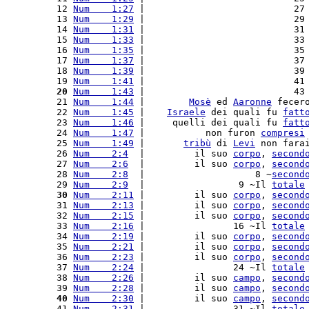
 12 
Num    1:27
 |                           27
 13 
Num    1:29
 |                           29
 14 
Num    1:31
 |                           31
 15 
Num    1:33
 |                           33
 16 
Num    1:35
 |                           35
 17 
Num    1:37
 |                           37
 18 
Num    1:39
 |                           39
 19 
Num    1:41
 |                           41
 20
Num    1:43
 |                           43
 21 
Num    1:44
 |        
Mosè
 ed 
Aaronne
 fecer
 22 
Num    1:45
 |    
Israele
 dei quali fu 
fatt
 23 
Num    1:46
 |     quelli dei quali fu 
fatt
 24 
Num    1:47
 |           non furon 
compresi
 25 
Num    1:49
 |       
tribù
 di 
Levi
 non fara
 26 
Num    2:4
  |         il suo 
corpo
, 
second
 27 
Num    2:6
  |         il suo 
corpo
, 
second
 28 
Num    2:8
  |                    8 ~
second
 29 
Num    2:9
  |                 9 ~Il 
totale
 30
Num    2:11
 |         il suo 
corpo
, 
second
 31 
Num    2:13
 |         il suo 
corpo
, 
second
 32 
Num    2:15
 |         il suo 
corpo
, 
second
 33 
Num    2:16
 |                16 ~Il 
totale
 34 
Num    2:19
 |         il suo 
corpo
, 
second
 35 
Num    2:21
 |         il suo 
corpo
, 
second
 36 
Num    2:23
 |         il suo 
corpo
, 
second
 37 
Num    2:24
 |                24 ~Il 
totale
 38 
Num    2:26
 |         il suo 
campo
, 
second
 39 
Num    2:28
 |         il suo 
campo
, 
second
 40
Num    2:30
 |         il suo 
campo
, 
second
 41 
Num    2:31
 |                31 ~Il 
totale