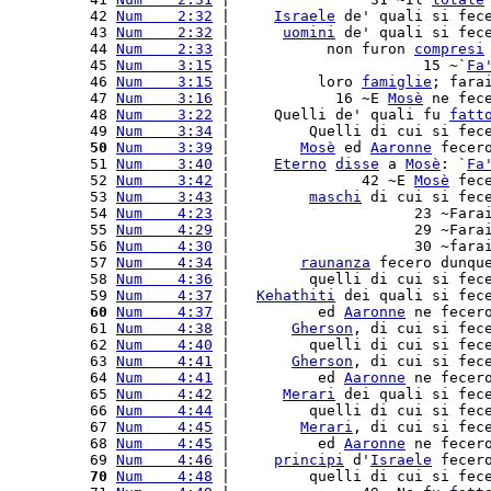
 42 
Num    2:32
 |     
Israele
 de' quali si fec
 43 
Num    2:32
 |      
uomini
 de' quali si fec
 44 
Num    2:33
 |           non furon 
compresi
 45 
Num    3:15
 |                      15 ~`
Fa
 46 
Num    3:15
 |          loro 
famiglie
; fara
 47 
Num    3:16
 |            16 ~E 
Mosè
 ne fec
 48 
Num    3:22
 |     Quelli de' quali fu 
fatt
 49 
Num    3:34
 |         Quelli di cui si fec
 50
Num    3:39
 |        
Mosè
 ed 
Aaronne
 fecer
 51 
Num    3:40
 |     
Eterno
disse
 a 
Mosè
: `
Fa
 52 
Num    3:42
 |               42 ~E 
Mosè
 fec
 53 
Num    3:43
 |         
maschi
 di cui si fec
 54 
Num    4:23
 |                     23 ~Fara
 55 
Num    4:29
 |                     29 ~Fara
 56 
Num    4:30
 |                     30 ~fara
 57 
Num    4:34
 |        
raunanza
 fecero dunqu
 58 
Num    4:36
 |         quelli di cui si fec
 59 
Num    4:37
 |   
Kehathiti
 dei quali si fec
 60
Num    4:37
 |          ed 
Aaronne
 ne fecer
 61 
Num    4:38
 |       
Gherson
, di cui si fec
 62 
Num    4:40
 |         quelli di cui si fec
 63 
Num    4:41
 |       
Gherson
, di cui si fec
 64 
Num    4:41
 |          ed 
Aaronne
 ne fecer
 65 
Num    4:42
 |      
Merari
 dei quali si fec
 66 
Num    4:44
 |         quelli di cui si fec
 67 
Num    4:45
 |        
Merari
, di cui si fec
 68 
Num    4:45
 |          ed 
Aaronne
 ne fecer
 69 
Num    4:46
 |     
principi
 d'
Israele
 fecer
 70
Num    4:48
 |         quelli di cui si fec