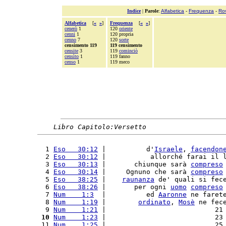
Indice
|
Parole
:
Alfabetica
-
Frequenza
-
Ro
Alfabetica
[
«
»
]
Frequenza
[
«
»
]
cenerò
1
120
oriente
cenni
1
120 propria
cenno
7
120
sorte
censimento 119
119 censimento
censite
3
119
cominciò
censìto
1
119 fanno
censo
1
119 meco
Libro Capitolo:Versetto
  1 
Eso   30:12
 |          d'
Israele
, 
facendon
  2 
Eso   30:12
 |           allorché farai il 
  3 
Eso   30:13
 |       chiunque sarà 
compreso
  4 
Eso   30:14
 |     Ognuno che sarà 
compreso
  5 
Eso   38:25
 |    
raunanza
 de' quali si fec
  6 
Eso   38:26
 |       per ogni 
uomo
compreso
  7 
Num    1:3
  |          ed 
Aaronne
 ne faret
  8 
Num    1:19
 |        
ordinato
, 
Mosè
 ne fec
  9 
Num    1:21
 |                           21
 10
Num    1:23
 |                           23
 11 
Num    1:25
 |                           25