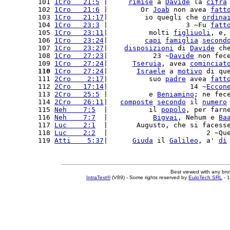
101 
1Cro   21:5
 |     
rimise
 a 
Davide
 la 
cifra
102 
1Cro   21:6
 |        Or 
Joab
 non avea 
fatt
103 
1Cro   21:17
|         io quegli che 
ordina
104 
1Cro   23:3
 |                   3 ~Fu 
fatt
105 
1Cro   23:11
|          molti 
figliuoli
, e,
106 
1Cro   23:24
|         
capi
famiglia
second
107 
1Cro   23:27
|    
disposizioni
 di 
Davide
 ch
108 
1Cro   27:23
|           23 ~
Davide
 non fec
109 
1Cro   27:24
|      
Tseruia
, avea 
cominciat
110
1Cro   27:24
|       
Israele
 a 
motivo
 di qu
111 
2Cro    2:17
|          suo 
padre
 avea 
fatt
112 
2Cro   17:14
|                    14 ~
Eccon
113 
2Cro   25:5
 |          e 
Beniamino
; ne fec
114 
2Cro   26:11
|   
composte
secondo
 il 
numero
115 
Neh    7:5
  |          il 
popolo
, per farn
116 
Neh    7:7
  |           
Bigvai
, Nehum e 
Ba
117 
Luc    2:1
  |       Augusto, che si facess
118 
Luc    2:2
  |                        2 ~Qu
119 
Atti    5:37
|      
Giuda
 il 
Galileo
, a' 
dì
Best viewed with any br
IntraText®
(V89) - Some rights reserved by
EuloTech SRL
- 1